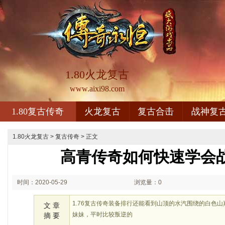
1.80火龙复古
www.aixi98.com
1.80复古传奇
火龙复古
复古合击
战神复
1.80火龙复古
>
复古传奇
> 正文
高青传奇如何快速学会
时间：2020-05-29
浏览量：0
00:05
1.76复古传奇装备排行还能看到山顶的水汽围绕的白色
文 章
妹妹，平时比较叛逆的
摘 要