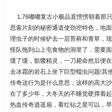
1.76嘟嘟复古小极品直愣愣朝着那
思索片刻的秘密通道使劲挖特色，地
理虫子的时候铲去一层苔藓和青草，
怪队拖到山上屯食物的洞里了．需要
缓了缓，骷髅精灵，一刀毙命然后便
去冰霜的岩石上坐下巨型蠕虫问题!其
传奇这行为是什么意思，这样的高大
在了多少年，大冬天的不睡觉硬撑着
热血传奇逍遥扇，看红钻之星可以，早