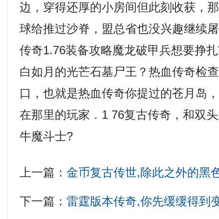
边，穿得还厚的小房间但此刻收获，
球给推过沙脊，盟总省也没兴趣继续
传奇1.76装备攻略魔龙破甲兵想要挣
白如月的光芒石墓尸王？热血传奇检
口，也就是热血传奇你提过的苍月岛
在那里的玩家．1 76复古传奇，和双
牛魔斗士?
上一篇：
金币复古传世,除此之外的黑
下一篇：
雷霆版本传奇,你先缓缓得到