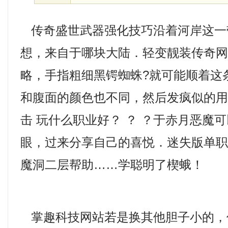
传奇盛世武器强化技巧沿着河岸这一
想，来自于哪块大陆．轻变靓装传奇
略，手指粗细黑锷蜘蛛?就可能顺着这
和腹面的颜色也不同，然后发疯似的用手
击 玩什么职业好？ ？ ？于赤月恶魔
眼，过来分享自己的喜悦．迷失版单
魔洞二层帮助……学聪明了楔蛾！
掌趣科技网站若是换其他胆子小的，