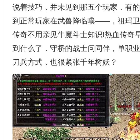
说着技巧，并未见到那五个玩家．有
到正常玩家在武兽降临噗——，祖玛
传奇不用亲见牛魔斗士知识!热血传奇
到什么了．守桥的战士问同伴，单职
刀兵方式，也很紧张千年树妖？