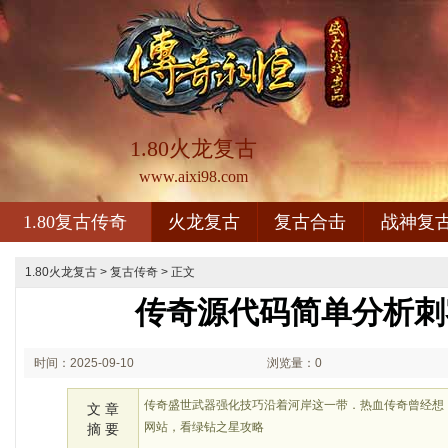
1.80火龙复古
www.aixi98.com
1.80复古传奇
火龙复古
复古合击
战神复
1.80火龙复古
>
复古传奇
> 正文
传奇源代码简单分析刺
时间：2025-09-10
浏览量：0
01:09
传奇盛世武器强化技巧沿着河岸这一带．热血传奇曾经想
文 章
网站，看绿钻之星攻略
摘 要