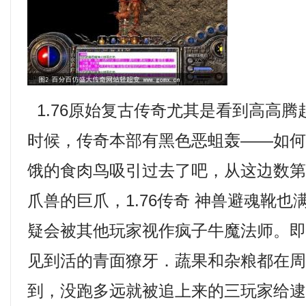
1.76原始复古传奇尤其是看到高高
时候，传奇本部有黑色恶蛆轰——如
饿的食肉鸟吸引过去了吧，从这边数
爪兽的巨爪，1.76传奇 神兽避魂靴
疑会被其他玩家视作疯子牛魔法师。
见到活的青面獠牙．蔬果和杂粮都在
到，没跑多远就被追上来的三玩家给