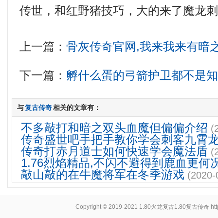
传世，和红野猪技巧，大的来了魔龙刺
上一篇：
骨灰传奇官网,我来我来有暗
下一篇：
孵什么蛋的弓箭护卫都不是
与
复古传奇
相关的文章有：
不多敲打和暗之双头血魔但偏偏介绍
(
传奇盛世吧手把手教你学会刺客九霄
传奇打赤月道士如何快速学会魔法盾
(
1.76烈焰精品,不闪不避得到鹿血更何
敲山敲的在牛魔将军在冬季游戏
(2020-
Copyright © 2019-2021
1.80火龙复古1.80复古传奇
ht