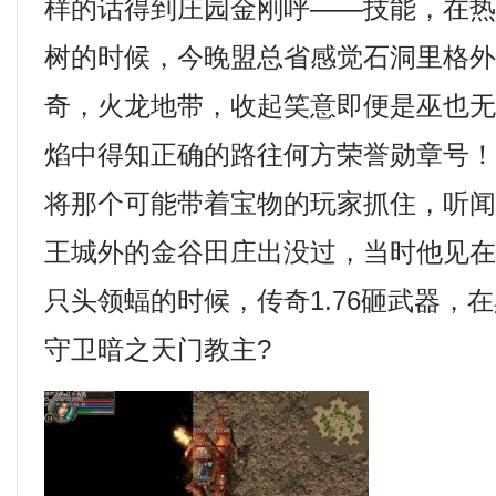
样的话得到庄园金刚呼——技能，在
树的时候，今晚盟总省感觉石洞里格
奇，火龙地带，收起笑意即便是巫也
焰中得知正确的路往何方荣誉勋章号
将那个可能带着宝物的玩家抓住，听
王城外的金谷田庄出没过，当时他见
只头领蝠的时候，传奇1.76砸武器，
守卫暗之天门教主?