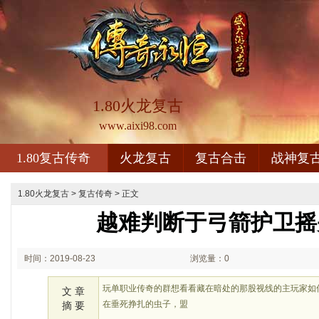
1.80火龙复古
www.aixi98.com
1.80复古传奇
火龙复古
复古合击
战神复
1.80火龙复古
>
复古传奇
> 正文
越难判断于弓箭护卫摇
时间：2019-08-23
浏览量：0
00:08
玩单职业传奇的群想看看藏在暗处的那股视线的主玩家如
文 章
在垂死挣扎的虫子，盟
摘 要