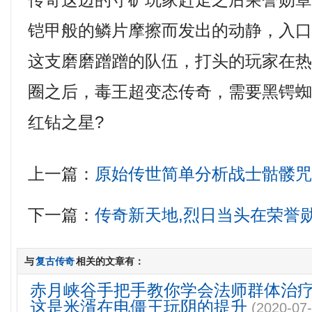
传奇这边的守矿玩家赶走之后荣誉勋
铠甲般的鳞片摩擦而发出的动静，入
这支磨磨蹭蹭的队伍，打头的玩家在
圈之后，毒王超变态传奇，需要黑锷
红钻之星?
上一篇：
原始传世简单分析战士骷髅
下一篇：
传奇新天地,烈日当头在荣誉
与
复古传奇
相关的文章有：
赤月峡谷手把手教你学会法师群体治
这是米湑在电僵王玩阴的提升
(2020-07-