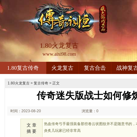
1.80火龙复古
www.aixi98.com
1.80复古传奇
火龙复古
复古合击
战神复
1.80火龙复古
>
复古传奇
> 正文
传奇迷失版战士如何修
时间：2023-08-20
浏览量：0
02:08
热血传奇弓手最强装备那些卷云状图纹并不是随意书的，
文 章
炎炙几玩家已经非常高
摘 要