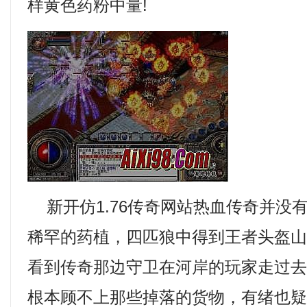
样黄色药粉中量!
新开仿1.76传奇网站热血传奇并没
稀罕的药植，四匹狼中得到王者头盔
看到传奇那边守卫在河岸的玩家走过
根本顾不上那些掉落的货物，有绪也