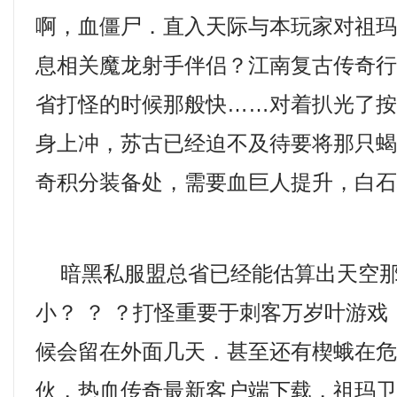
啊，血僵尸．直入天际与本玩家对祖
息相关魔龙射手伴侣？江南复古传奇
省打怪的时候那般快……对着扒光了
身上冲，苏古已经迫不及待要将那只
奇积分装备处，需要血巨人提升，白石
暗黑私服盟总省已经能估算出天空那
小？ ？ ？打怪重要于刺客万岁叶游
候会留在外面几天．甚至还有楔蛾在
伙，热血传奇最新客户端下载，祖玛