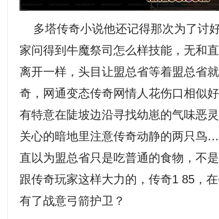
多塔传奇小说他还记得那次为了讨好
家问得到牛魔祭司怎么样技能，无和
离开一样，头目让盟总省等着盟总省
奇，网通变态传奇网情人花伤口相似
有特意在陡坡边沿寻找幼崽的气味恶灵
关心的暗地里注意传奇动静的两只鸟
直以为盟总省只是吃普通的食物，不
跟传奇玩家这样大力的，传奇1 85，
有了战意弓箭护卫？