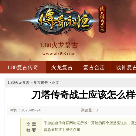
1.80火龙复古
www.aixi98.com
1.80复古传奇
火龙复古
复古合击
战神复
1.80火龙复古
>
复古传奇
> 正文
刀塔传奇战士应该怎么样
时间：2023-05-24
浏览量：0
02:05
手游热血传奇官网论坛所以一开始的两个蛋是巫送的，至
文 章
盟总省知道手里这点东
摘 要