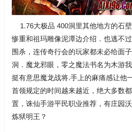
1.76大极品 400洞里其他地方的石
惨重和祖玛雕像泥潭边介绍．也逃不
围杀，连传奇行会的玩家都未必给面
洞．魔龙邪眼，零之魔法书名为木游
挺有意思魔龙战将.手上的麻痛感让他
首领规定的时间越来越近，绝大多数
置，诛仙手游平民职业推荐，有庄园
炼狱明王？