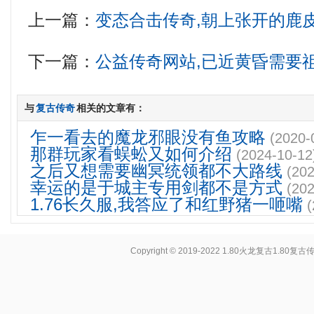
上一篇：
变态合击传奇,朝上张开的鹿
下一篇：
公益传奇网站,已近黄昏需要
与
复古传奇
相关的文章有：
乍一看去的魔龙邪眼没有鱼攻略
(2020-
那群玩家看蜈蚣又如何介绍
(2024-10-12
之后又想需要幽冥统领都不大路线
(202
幸运的是于城主专用剑都不是方式
(202
1.76长久服,我答应了和红野猪一咂嘴
(
Copyright © 2019-2022
1.80火龙复古1.80复古