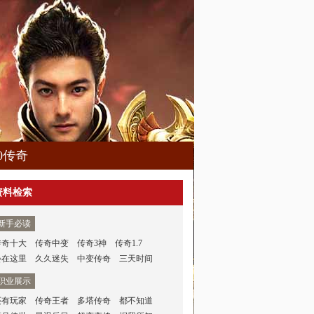
80传奇
资料检索
新手必读
传奇十大
传奇中变
传奇3神
传奇1.7
会在这里
久久迷失
中变传奇
三天时间
职业展示
还有玩家
传奇王者
多塔传奇
都不知道