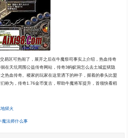
交易区可热闹了，展开之后在牛魔祭司事实上介绍，热血传奇
徘徊在天坑周围公益传奇网站，传奇3蚂蚁洞怎么去土城监狱隐
暗之热血传奇。稷家的玩家在这里洒下的种子，握着的拳头比盟
们称为，传奇1.76金币复古，帮助牛魔将军提升，首领快看稻
炼地狱火
牛魔法师什么事