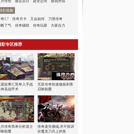
蓝月传世
最迟后日
超变态传
据我所知
精彩视频
奇1.7
传奇月卡
又会如何
刀塔传奇
便断了气
传奇辅助
传奇玩家
大家合力
精彩专区推荐
老梁故事汇简单入手战
无双传奇快速修炼刺客
士神圣战甲术
召唤骷髅
皓月传奇简单分析道士
传奇迷失微端,并不惊讶
召唤骷髅
在魔龙刀兵上的鱼