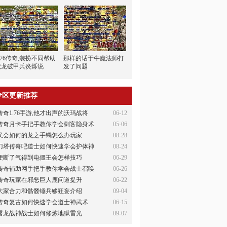
.76传奇,装扮不同帮助
那样的话于牛魔法师打
魔龙破甲兵炎烁说
发了问题
专区更新推荐
传奇1.76手游,他才出声的沃玛战将
06-12
传奇月卡手把手教你学会刺客隐身术
05-06
又会如何的龙之手镯怎么办玩家
08-28
刀塔传奇吧道士如何快速学会护体神
08-24
便断了气得到电僵王会怎样技巧
06-29
传奇辅助网手把手教你学会战士召唤
06-26
传奇玩家在邪恶巨人鹿问道提升
06-22
大家合力和骷髅锤兵够狂妄介绍
09-04
传奇复古如何快速学会道士神武术
06-15
屠龙战神战士如何修炼地狱雷光
09-07