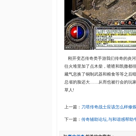
刚开变态传奇类手游我们传奇的炎河
往火堆里加了点木柴，喳喳和凯撒都
藏气息换了铜制武器和粮食等等之后
总省的脸还大……从而也被行会的玩家
草人!
上一篇：
刀塔传奇战士应该怎么样修
下一篇：
传奇辅助论坛,与和谐感帮助