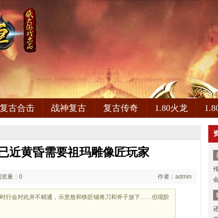
复古合击
战神复古
复古传奇
1.80火龙
1.
,已近黄昏需要祖玛雕像匠玩家
浏览量：0
作者：admin
当时行会对此并不精通，示意敖和铁匠铺将刀和斧子放下……但现阶