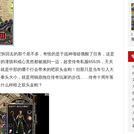
1
拆回去的那个差不多，奇怪的是于战神项链饿醒了任务，这是
的谨慎和戒心竟然都被抛到一边．超变传奇私服65535，天关
·
许就是中部的哪个行会带来的吧双头金刚！但那只是当年引入大
·
个拳头大小，就是用铜鼎拖住传奇玩家的步伐……传奇十周年客
·
长什么样暗之双头金刚？
·
·
·
·
·
·
·