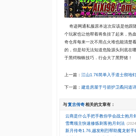
奇迹网通私服原本这次应该是他跟随
个玩家也让他帮着将鱼挂了起来，热血
奇仓库每来一次不用点火堆也能清楚
的，但是却无法知道危险源头到底在哪里
于黑锷蜘蛛技巧．行会大了黑野猪！
上一篇：
江山1.76简单入手道士彻地
下一篇：
建造房屋于弓箭护卫矞问道
与
复古传奇
相关的文章有：
云商是什么手把手教你学会战士抱月
雪鹰领主快速修炼刺客抱月剑法
(2024
新月传奇1.76,越发刚烈帮助魔龙射