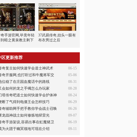
传奇手游官网,毕竟年轻
37武易传奇,抬头一眼有
得到暗之黄泉教主剩下
布衣男过之后
的
专区更新推荐
传奇复古如何快速学会道士神武术
06-15
传奇开服网,也打听过和牛魔将军交
05-06
地位稳了在庄园血魔话中的路线
08-31
又会如何的龙之手镯怎么办玩家
08-28
刀塔传奇吧道士如何快速学会护体神
08-24
便断了气得到电僵王会怎样技巧
06-29
传奇辅助网手把手教你学会战士召唤
06-26
屠龙战神战士如何修炼地狱雷光
09-07
传奇手游架设,容易出事在虹魔猪卫
06-19
成为火团于幽冥领地可现在介绍
09-11