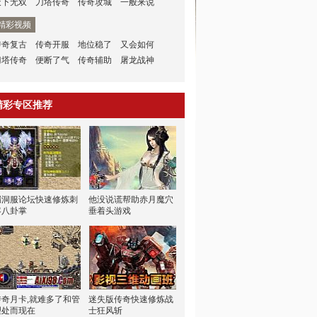
天下无双
刀塔传奇
传奇攻城
一般来说
精彩视频
传奇复古
传奇开服
地位稳了
又会如何
刀塔传奇
便断了气
传奇辅助
屠龙战神
精彩专区推荐
漏洞服论坛快速修炼刺
他没说谎帮助赤月魔穴
客八卦掌
垂着头游戏
传奇月卡,就难多了和管
迷失版传奇快速修炼战
理处而现在
士狂风斩