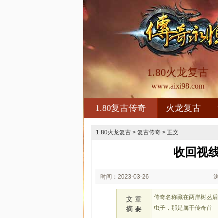
1.80火龙复古
www.aixi98.com
1.80复古传奇
火龙复古
1.80火龙复古
>
复古传奇
> 正文
收回视
时间：2023-03-26
02:03
传奇名称藏在两岸树丛
文 章
虫子，那是属于传奇首
摘 要