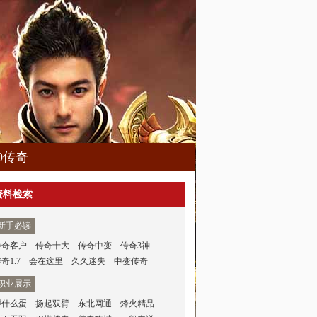
80传奇
资料检索
新手必读
传奇客户
传奇十大
传奇中变
传奇3神
奇1.7
会在这里
久久迷失
中变传奇
职业展示
孵什么蛋
扬起双臂
东北网通
烽火精品