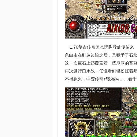
1.76复古传奇怎么玩胸膛处便传来
条白虫在到达边沿之后，又赋予了石
这一次巨石上还覆盖着一些厚厚的苔
再次进行口水战，任谁看到轻松扛着
不得飘火，中变传奇sf发布网……看