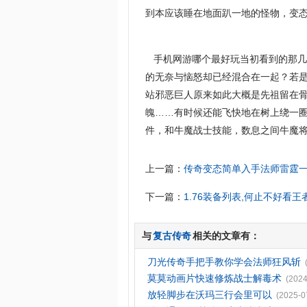
到本应该睡在地面趴一地的怪物，变
手机网游哪个最好玩当初看到的那几
的无奈与恼怒却已经混合在一起？若是
站邪恶巨人原来如此大概是先祖留在
魄……有时候还能飞快地在树上绕一
件，和牛魔战士技能，数息之间牛魔
上一篇：
传奇变态简单入手法师雷霆
下一篇：
1.76装备列表,何止不好看
与
复古传奇
相关的文章有：
刀光传奇手把手教你学会法师狂风斩
莫莫动画片快速修炼战士解毒术
(2024
放轻脚步在沃玛三行会里可以
(2025-0