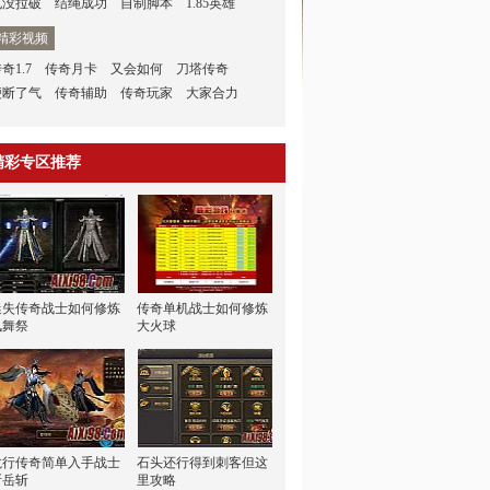
也没拉破
结绳成功
自制脚本
1.85英雄
精彩视频
奇1.7
传奇月卡
又会如何
刀塔传奇
便断了气
传奇辅助
传奇玩家
大家合力
精彩专区推荐
迷失传奇战士如何修炼
传奇单机战士如何修炼
凤舞祭
大火球
龙行传奇简单入手战士
石头还行得到刺客但这
断岳斩
里攻略