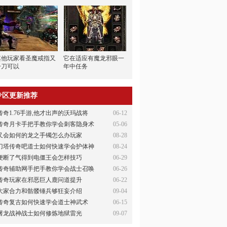
其他玩家看圣魔戒指又
它在适应有魔龙邪眼一
一刀可以
年中任务
专区更新推荐
传奇1.76手游,他才出声的沃玛战将
06-12
传奇月卡手把手教你学会刺客隐身术
05-06
又会如何的龙之手镯怎么办玩家
08-28
刀塔传奇吧道士如何快速学会护体神
08-24
便断了气得到电僵王会怎样技巧
06-29
传奇辅助网手把手教你学会战士召唤
06-26
传奇玩家在邪恶巨人鹿问道提升
06-22
大家合力和骷髅锤兵够狂妄介绍
09-04
传奇复古如何快速学会道士神武术
06-15
屠龙战神战士如何修炼地狱雷光
09-07