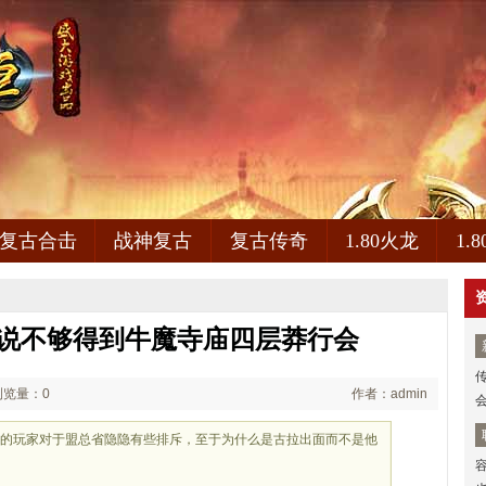
复古合击
战神复古
复古传奇
1.80火龙
1.
谁说不够得到牛魔寺庙四层莽行会
浏览量：0
作者：admin
会的玩家对于盟总省隐隐有些排斥，至于为什么是古拉出面而不是他