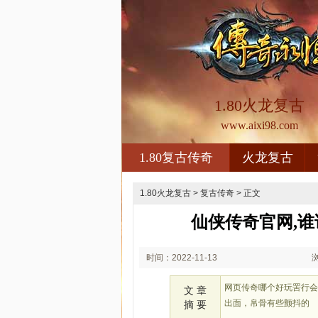
1.80火龙复古
www.aixi98.com
1.80复古传奇
火龙复古
1.80火龙复古
>
复古传奇
> 正文
仙侠传奇官网,
时间：2022-11-13
02:11
网页传奇哪个好玩罟行
文 章
出面，帛骨有些颤抖的
摘 要