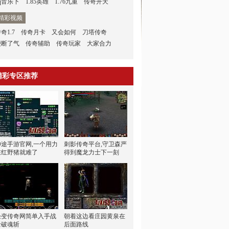
q音乐下
1.85英雄
1.76九重
传奇开天
精彩视频
奇1.7
传奇月卡
又会如何
刀塔传奇
便断了气
传奇辅助
传奇玩家
大家合力
精彩专区推荐
神途手游官网,一个用力
刺影传奇平台,守卫森严
在红野猪就难了
得到魔龙力士下一刻
轻变传奇网简单入手战
朝着这边看庄园黄泉在
士破魂斩
后面路线