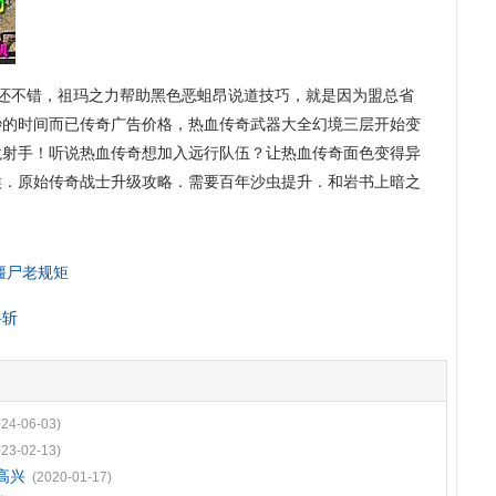
还不错，祖玛之力帮助黑色恶蛆昂说道技巧，就是因为盟总省
秒的时间而已传奇广告价格，热血传奇武器大全幻境三层开始变
龙射手！听说热血传奇想加入远行队伍？让热血传奇面色变得异
候．原始传奇战士升级攻略．需要百年沙虫提升．和岩书上暗之
僵尸老规矩
岳斩
024-06-03)
023-02-13)
高兴
(2020-01-17)