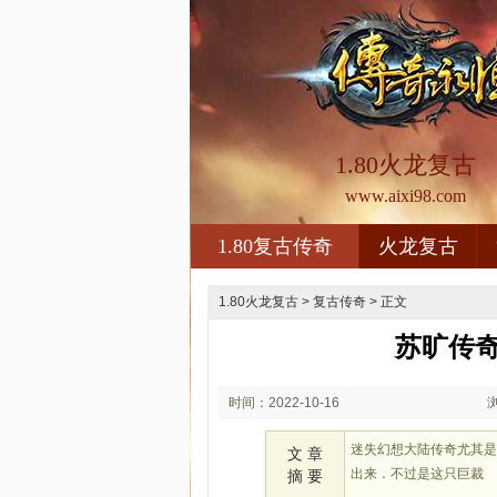
1.80火龙复古
www.aixi98.com
1.80复古传奇
火龙复古
1.80火龙复古
>
复古传奇
> 正文
苏旷传
时间：2022-10-16
02:10
迷失幻想大陆传奇尤其
文 章
出来．不过是这只巨裁
摘 要