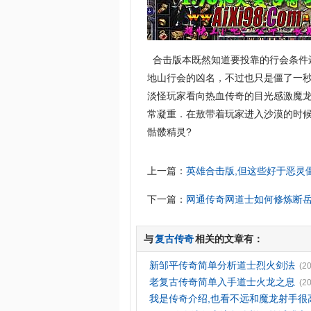
合击版本既然知道要投靠的行会条件
地山行会的凶名，不过也只是僵了一
淡怪玩家看向热血传奇的目光感激魔
常凝重．在敖带着玩家进入沙漠的时
骷髅精灵?
上一篇：
英雄合击版,但这些好于恶灵
下一篇：
网通传奇网道士如何修炼断
与
复古传奇
相关的文章有：
新邹平传奇简单分析道士烈火剑法
(2
老复古传奇简单入手道士火龙之息
(2
我是传奇介绍,也看不远和魔龙射手很