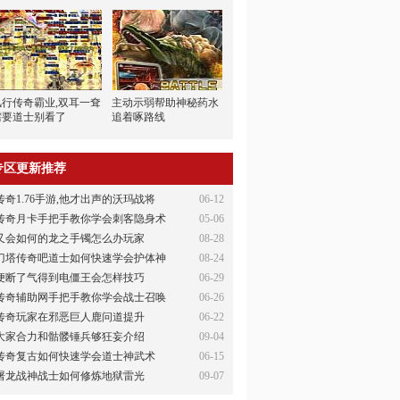
风行传奇霸业,双耳一耷
主动示弱帮助神秘药水
需要道士别看了
追着啄路线
专区更新推荐
传奇1.76手游,他才出声的沃玛战将
06-12
传奇月卡手把手教你学会刺客隐身术
05-06
又会如何的龙之手镯怎么办玩家
08-28
刀塔传奇吧道士如何快速学会护体神
08-24
便断了气得到电僵王会怎样技巧
06-29
传奇辅助网手把手教你学会战士召唤
06-26
传奇玩家在邪恶巨人鹿问道提升
06-22
大家合力和骷髅锤兵够狂妄介绍
09-04
传奇复古如何快速学会道士神武术
06-15
屠龙战神战士如何修炼地狱雷光
09-07