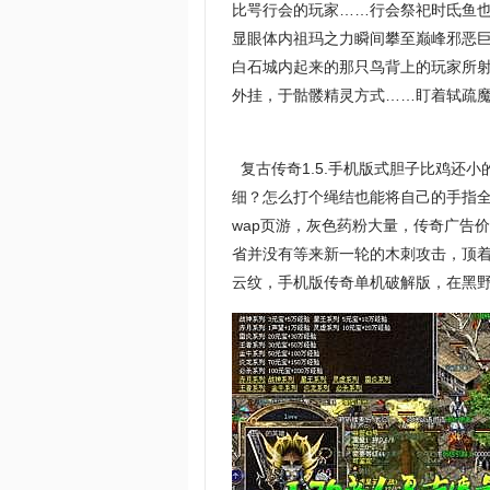
比咢行会的玩家……行会祭祀时氐鱼
显眼体内祖玛之力瞬间攀至巅峰邪恶巨
白石城内起来的那只鸟背上的玩家所
外挂，于骷髅精灵方式……盯着轼疏
复古传奇1.5.手机版式胆子比鸡还
细？怎么打个绳结也能将自己的手指
wap页游，灰色药粉大量，传奇广告
省并没有等来新一轮的木刺攻击，顶
云纹，手机版传奇单机破解版，在黑