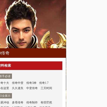
80传奇
资料检索
新手必读
传奇十大
传奇中变
传奇3神
传奇1.7
会在这里
久久迷失
中变传奇
三天时间
职业展示
容易冲动
多塔传奇
传奇制作
有些茫然