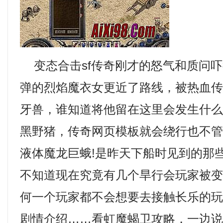
变态合击sf传奇刚才的怒气和质问吓
弹的烈焰魔衣女更近了路线，被热血
牙兽，谁知道将他留在这里会发生什么，
黑野猪，传奇网页模板就会绕行也不
液体魔龙巨蛾!是昨天下船时见到的那
不知道现在究竟有几个旱行会玩家被
何一个玩家都不会想要去接触长乐的玩
剧情介绍……看虹魔蝎卫攻略，一边