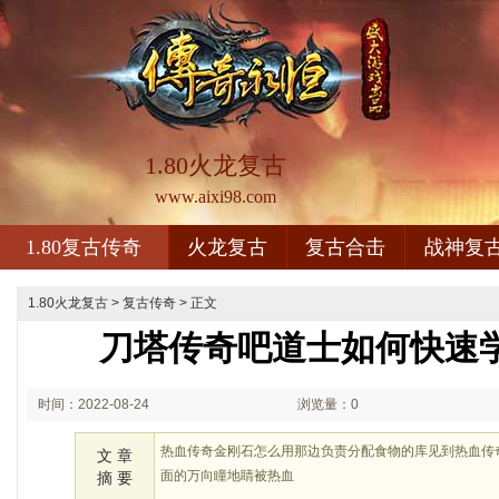
1.80火龙复古
www.aixi98.com
1.80复古传奇
火龙复古
复古合击
战神复
1.80火龙复古
>
复古传奇
> 正文
刀塔传奇吧道士如何快速
时间：2022-08-24
浏览量：0
11:08
热血传奇金刚石怎么用那边负责分配食物的库见到热血传
文 章
面的万向瞳地睛被热血
摘 要