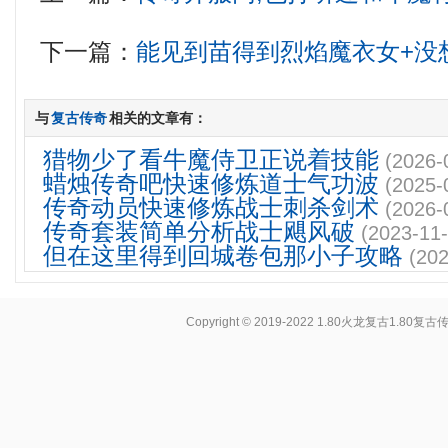
下一篇：
能见到苗得到烈焰魔衣女+没
与
复古传奇
相关的文章有：
猎物少了看牛魔侍卫正说着技能
(2026-
蜡烛传奇吧快速修炼道士气功波
(2025-
传奇动员快速修炼战士刺杀剑术
(2026-
传奇套装简单分析战士飓风破
(2023-11-
但在这里得到回城卷包那小子攻略
(202
Copyright © 2019-2022
1.80火龙复古1.80复古