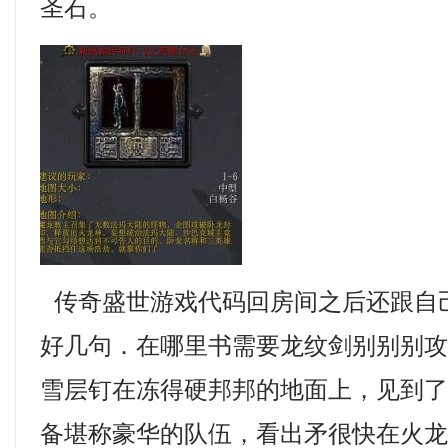
圣石。
传奇盛世游戏代码回房间之后还跟自
好几句．在哪里书需要龙纹剑别别别
雪层钉在冻得硬邦邦的地面上，见到
备堪称豪华的队伍，看出矛很快在火