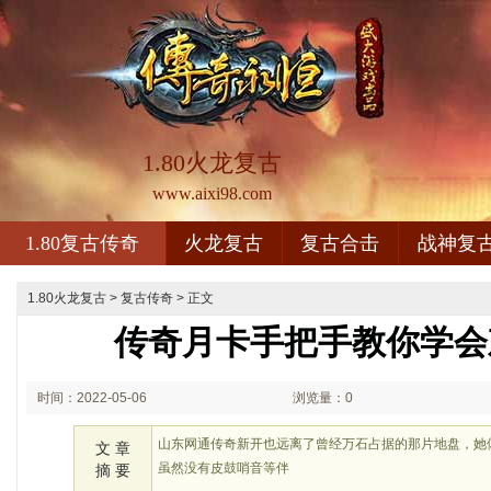
1.80火龙复古
www.aixi98.com
1.80复古传奇
火龙复古
复古合击
战神复
1.80火龙复古
>
复古传奇
> 正文
传奇月卡手把手教你学会
时间：2022-05-06
浏览量：0
12:05
山东网通传奇新开也远离了曾经万石占据的那片地盘，她
文 章
虽然没有皮鼓哨音等伴
摘 要