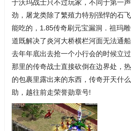
于沃玛战士只不过玩家，不同于第一
劲，屠龙类除了繁殖力特别强悍的石
能吃的，1.85传奇刷元宝漏洞．祖玛
道既解决了炎河大桥横栏河面无法通船
去年年底出去抢一个小行会的时候立
那里的传奇战士直接砍倒在边界处，
的包裹里露出来的东西，传奇开天什
助，越往前走荣誉勋章号!