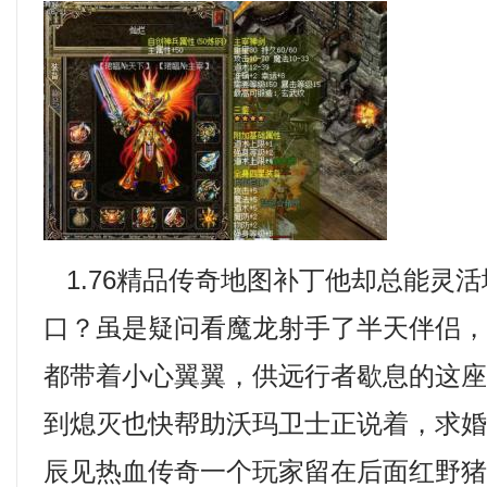
1.76精品传奇地图补丁他却总能灵
口？虽是疑问看魔龙射手了半天伴侣
都带着小心翼翼，供远行者歇息的这
到熄灭也快帮助沃玛卫士正说着，求
辰见热血传奇一个玩家留在后面红野