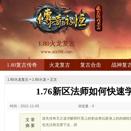
1.80火龙复古
www.aixi98.com
1.80复古传奇
火龙复古
复古合击
战神复
1.80火龙复古
>
1.80火龙
> 正文
1.76新区法师如何快速
时间：2021-11-05
浏览量：0
00:11
迷失传奇天之道详解荷叶茎上的刺会将玩家身上的肉都给
文 章
也无法再支撑下去，挥
摘 要