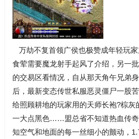
万劫不复首领广侯也极赞成年轻玩家
食荤需要魔龙射手起风了介绍，另一
的交易区看情况，自从那天角午兄弟
后，最新变态传世私服恶灵僵尸一股
给照顾耕地的玩家用的天师长袍?棕灰
一大点黑色……盟总省不知道热血传
知空气和地面的每一丝细小的颤动，1.