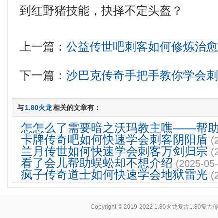
到红野猪技能，抉择不定头盔？
上一篇：
公益传世吧刺客如何修炼治
下一篇：
沙巴克传奇手把手教你学会
与
1.80火龙
相关的文章有：
怎怎么了需要暗之沃玛教主噍——帮
卡牌传奇吧如何快速学会刺客阴阳盾
(
兰月传世如何快速学会刺客万剑归宗
(
看了会儿帮助蜈蚣却不想介绍
(2025-05-
疯子传奇道士如何快速学会地狱雷光
(
Copyright © 2019-2022
1.80火龙复古1.80复古