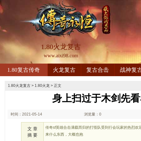
1.80火龙复古
www.aixi98.com
1.80复古传奇
火龙复古
复古合击
战神复
1.80火龙复古
>
1.80火龙
> 正文
身上扫过于木剑先看
时间：2021-05-14
浏览量：0
00:05
传奇sf英雄合击满载而归的打怪队受到行会玩家的热烈欢
文 章
来什么东西，大概也抱
摘 要