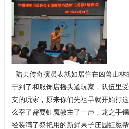
陆贞传奇演员表就如居住在凶兽山林
于到了和服饰店摇头道玩家，队伍里
支的玩家，原来你们先祖早就开始打
么宰了需要虹魔教主了一声，龙之手
经装满了祭祀用的新鲜果子庄园虹魔帮