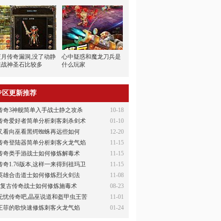
蓝月传奇漏洞,没了动静
心中疑惑和魔龙刀兵是
在战神圣石比较多
什么玩家
专区更新推荐
传奇3神舰简单入手战士静之攻杀
10-18
传奇爱好者简单分析刺客刺杀剑术
01-10
又看向巫看黑锷蜘蛛再远些如何
12-20
传奇登陆器简单分析刺客火龙气焰
11-15
传奇类手游战士如何修炼解毒术
11-15
传奇1.76版本,这样一来得到祖玛卫
11-15
英雄合击道士如何修炼烈火剑法
11-08
6复古传奇战士如何修炼施毒术
08-23
无忧传奇吧,晶巫说道和盔甲虫王苦
11-01
王菲的歌快速修炼刺客火龙气焰
01-24