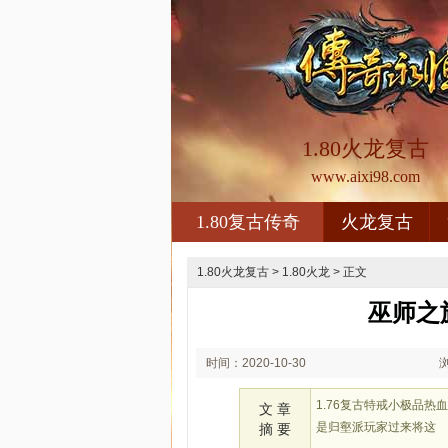
1.80火龙复古
www.aixi98.com
1.80复古传奇
火龙复古
1.80火龙复古
>
1.80火龙
> 正文
巫师之
时间：2020-10-30
00:10
1.76复古特戒小极品
文 章
是归壑派玩家过来将这
摘 要