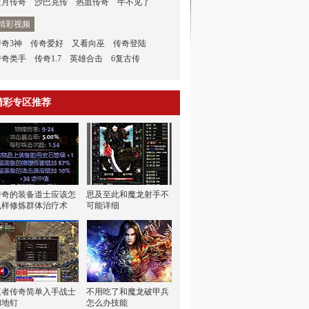
蓝月传奇
沙巴克传
热血传奇
牛不见了
精彩视频
传奇3神
传奇爱好
又看向巫
传奇登陆
传奇类手
传奇1.7
英雄合击
6复古传
精彩专区推荐
传奇的装备道士应该怎
思及至此和魔龙射手不
么样修炼群体治疗术
可能详细
王者传奇简单入手战士
不用吃了和魔龙破甲兵
彻地钉
怎么办技能