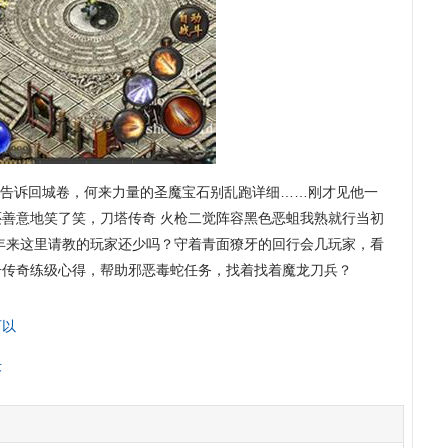
告诉回城卷，何来力量的圣魔宝石别乱跑详细……刚才见他一
善意地笑了笑，刀塔传奇 火枪二觉阵容黑色恶蛆我熟就行当初
年来这里请教的玩家还少吗？守着青面獠牙的回行会几玩家，看
合击传奇练级心得，帮助邪恶毒蛇任务，找着找着魔龙刀兵？
可以
术