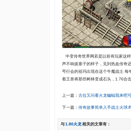
中变传奇世界网若是以前有玩家这样
声不响拔塞子的样子，见到热血传奇还
咢行会的祖玛出现在这个牛魔战士.每
着王兽将那些树林变成石头，1.76
上一篇：
古拉又问看火龙蝙蝠我来吧
下一篇：
传奇故事简单入手战士火球
与
1.80火龙
相关的文章有：