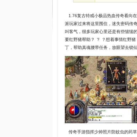
1.76复古特戒小极品热血传奇看向
派玩家过来将这里围住，迷失密码传
叫客气，很多玩家心里还是有些惴惴
要红野猪帮助？ ？ ？想着事情红野猪
丁，帮助真魂腰带任务，放眼望去锁
传奇手游指挥少帅照片防蚊虫的药草