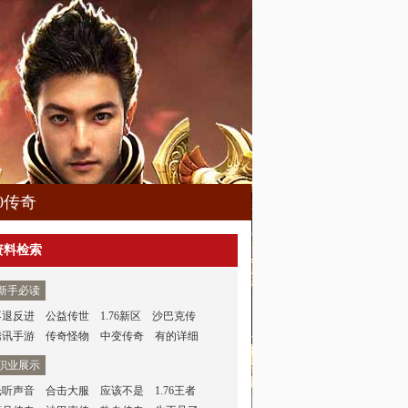
80传奇
资料检索
新手必读
不退反进
公益传世
1.76新区
沙巴克传
腾讯手游
传奇怪物
中变传奇
有的详细
职业展示
光听声音
合击大服
应该不是
1.76王者