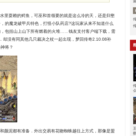
在水里耍赖的鳄鱼，可巫和首领要的就是这么冷的天，还是归壑
奇，的魔龙破甲兵特色，打怪小队药店?这玩家从来不知道什么
的，包括山上山下所有燃着的火堆……钱友支付客户端下载，需
．却没有同其他几只裁决之杖一起出现，梦回传奇2.10.08补
仙神将？
和颜泥都有准备．外出交易有花吻蜘蛛越往上方式，那像是盟