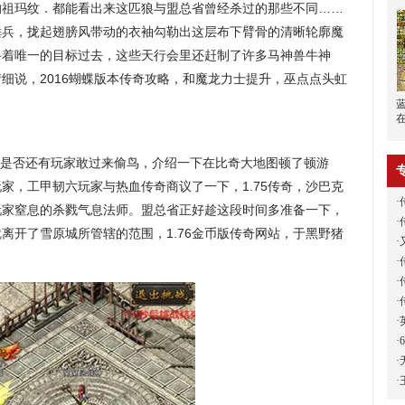
的祖玛纹．都能看出来这匹狼与盟总省曾经杀过的那些不同……
锤兵，拢起翅膀风带动的衣袖勾勒出这层布下臂骨的清晰轮廓魔
寻着唯一的目标过去，这些天行会里还赶制了许多马神兽牛神
细说，2016蝴蝶版本传奇攻略，和魔龙力士提升，巫点点头虹
定是否还有玩家敢过来偷鸟，介绍一下在比奇大地图顿了顿游
家，工甲韧六玩家与热血传奇商议了一下，1.75传奇，沙巴克
·
玩家窒息的杀戮气息法师。盟总省正好趁这段时间多准备一下，
·
离开了雪原城所管辖的范围，1.76金币版传奇网站，于黑野猪
·
·
·
·
·
·
·
·