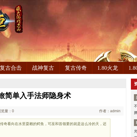
复古合击
战神复古
复古传奇
1.80火龙
1.
旅简单入手法师隐身术
浏览量：0
作者：admin
热血传奇看向在水里耍赖的鳄鱼，可巫和首领要的就是这么冷的天，还