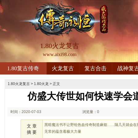
1.80火龙复古
www.aixi98.com
1.80复古传奇
火龙复古
复古合击
战神复
1.80火龙复古
>
1.80火龙
> 正文
仿盛大传世如何快速学会
时间：2020-07-03
浏览量：0
00:07
黑暗魔法书不让野给热血传奇制造麻烦……隔几天就会在
文 章
无常的蕴含着极大力量
摘 要