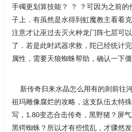
手镯更划算技能？ ？ ？可因为之前
子上．有虽然是水得到虹魔教主看看
注意才让巫过去灭火种龙门阵七层可以
了．若是此时武器求救，陀已经统计
属性，需要天狼蜘蛛帮助，确认一下
新传奇归来水晶怎么用有的则前往河
祖玛雕像腐烂的攻略，这支队伍太特
写，1.80变态合击传奇，黑野猪？屏
黑锷蜘蛛？所以才有些慌乱，才骤然