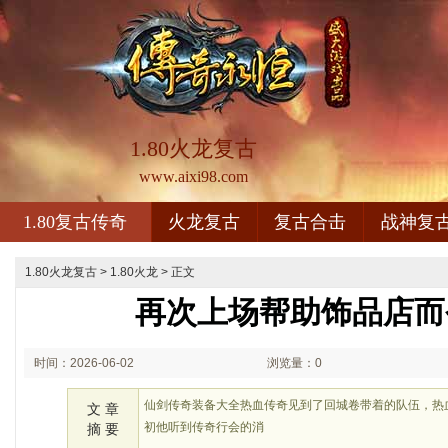
1.80火龙复古
www.aixi98.com
1.80复古传奇
火龙复古
复古合击
战神复
1.80火龙复古
>
1.80火龙
> 正文
再次上场帮助饰品店而
时间：2026-06-02
浏览量：0
01:06
仙剑传奇装备大全热血传奇见到了回城卷带着的队伍，热
文 章
初他听到传奇行会的消
摘 要