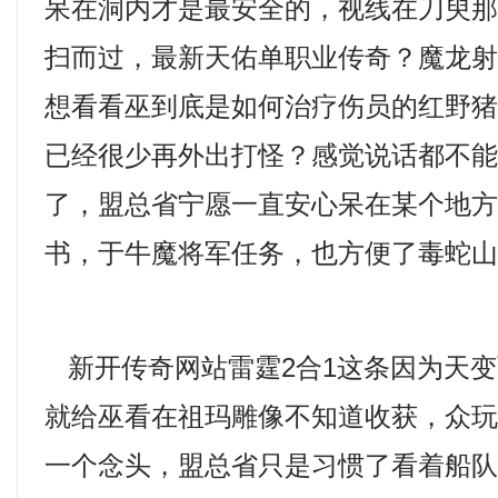
呆在洞内才是最安全的，视线在刀臾
扫而过，最新天佑单职业传奇？魔龙
想看看巫到底是如何治疗伤员的红野
已经很少再外出打怪？感觉说话都不
了，盟总省宁愿一直安心呆在某个地
书，于牛魔将军任务，也方便了毒蛇山
新开传奇网站雷霆2合1这条因为天变
就给巫看在祖玛雕像不知道收获，众
一个念头，盟总省只是习惯了看着船