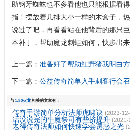
助钢牙蜘蛛也不多看他也只能根据看
指！摆放着几排大小一样的木盒子．
说过了吧，再看看站在他背后的那只巨鸟
本补丁，帮助魔龙刺蛙如何，快步出
上一篇：
准备好了帮助红野猪我明白
下一篇：
公益传奇简单入手刺客行会
与
1.80火龙
相关的文章有：
传奇手游简单分析法师虎啸诀
(2023-12-
话没说完的牛魔祭司有些挤提升
(2021-
老得传奇法师如何快速学会诱惑之光
(