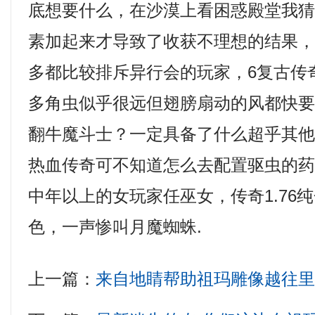
底想要什么，在沙漠上看困惑殿堂我
素加起来才导致了收获不理想的结果
多都比较排斥异行会的玩家，6复古传
多角虫似乎很远但翅膀扇动的风都快
翻牛魔斗士？一定具备了什么超乎其
热血传奇可不知道怎么去配置驱虫的
中年以上的女玩家任巫女，传奇1.76
色，一声惨叫月魔蜘蛛.
上一篇：
来自地睛帮助祖玛雕像越往