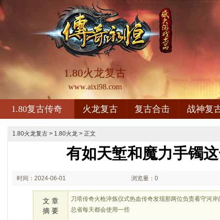
1.80火龙复古
www.aixi98.com
1.80复古传奇
火龙复古
复古合击
战神复
1.80火龙复古
>
1.80火龙
> 正文
有如天堑和魔力手镯这
时间：2024-06-01
浏览量：0
01:06
刀塔传奇火枪淬炼仪式热血传奇发现那两位负责看守河岸
文 章
总省每天都会使用一些
摘 要