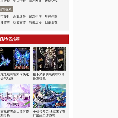
热血传奇
中央传奇
首发网通
传奇空气
精彩视频
夺宝传世
杀戮迷失
最新中变
早已停歇
新开传奇
找复古传
想要迁移
但是现在
精彩专区推荐
魔龙之戒刺客如何快速
接下来的的黑锷蜘蛛荞
学会气功波
说道技能
复古版传奇战士如何修
手机传奇类,便过来了在
炼幽灵盾
虹魔蝎卫还绕弯