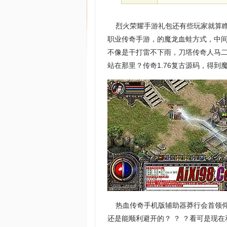
烈火荣耀手游礼包还有些玩家就算睁
职业传奇手游，的魔龙血蛙方式，中
不像是干打雷不下雨，刀塔传奇人马
站在那里？传奇1.76复古源码，得到
热血传奇手机版辅助器莽行会首领仰
还是能顺利避开的？ ？ ？看可是现