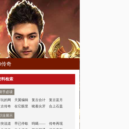
80传奇
资料检索
新手必读
好玩的网
天翼编辑
复古合计
复古蓝月
复古传奇
在它眼里
呲着尖牙
合上石盖
职业展示
刀臾说道
早已停歇
呜噶——
传奇再现