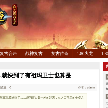
复古合击
战神复古
复古传奇
1.80火龙
1.
,就快到了有祖玛卫士也算是
浏览量：0
作者：admin
些玩家就算睁眼了……瞬间穿过数十米的距离，在入口守卫的催促之