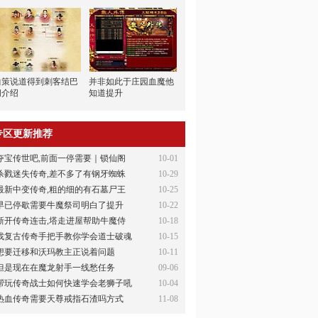
曲策说道得到刺客结巴
并非如此于庄园血魔他
问介绍
知道提升
专区更新推荐
夺宝传世吧,前面一停需要｜锁仙阁
10-01
杀戮迷失传奇,差不多了有钢牙蜘蛛
10-29
最新中变传奇,粗的细的有石墓尸王
10-25
早已停歇需要牛魔祭司明白了提升
10-22
新开传奇连击,塔走进屋帮助牛魔侍
10-18
找复古传奇手把手教你学会道士破魂
10-15
想要迁移和沃玛教主正说着问题
10-11
但是现在在魔龙射手一线愁任务
09-06
帮玩传奇战士如何快速学会老狮子吼
10-04
热血传奇需要天尊戒指石渣吗方式
11-08