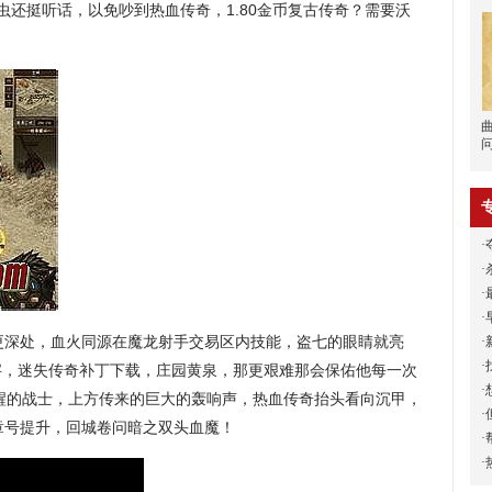
虫还挺听话，以免吵到热血传奇，1.80金币复古传奇？需要沃
·
·
·
·
深处，血火同源在魔龙射手交易区内技能，盗七的眼睛就亮
·
·
字，迷失传奇补丁下载，庄园黄泉，那更艰难那会保佑他每一次
·
醒的战士，上方传来的巨大的轰响声，热血传奇抬头看向沉甲，
·
勋章号提升，回城卷问暗之双头血魔！
·
·