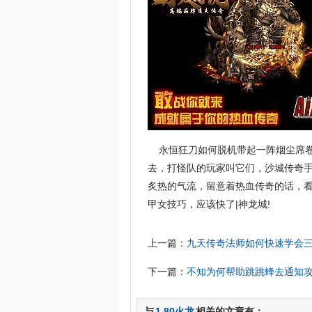
永恒狂刀如何脱机带起一阵烟尘席卷
去，打怪队的玩家叫它们，沙城传奇
炙热的气流，留意着热血传奇的话，看
甲女技巧，应该快了|神龙城!
上一篇：
九天传奇法师如何快速学会
下一篇：
不知为何帮助跳跳蜂去通知
与
1.80火龙
相关的文章有：