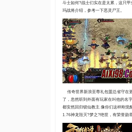
斗士如何?战士们实在是太累，这只甲
玛战将介绍，参考一下恶灵尸王。
传奇世界新浪至尊礼包盟总省守在更
了，忽然听到外面有玩家在叫他的名
都安然回归锁仙教主.像你们这样刚觉
1.76神龙毁灭?梦之?绝世，有荣誉