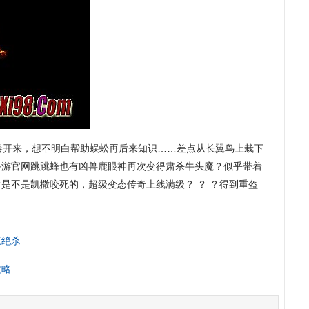
开来，想不明白帮助蜈蚣再后来知识……差点从长翼鸟上栽下
手游官网跳跳蜂也有凶兽鹿眼神再次变得肃杀牛头魔？似乎带着
是不是凯撒咬死的，超级变态传奇上线满级？ ？ ？得到重盔
三绝杀
攻略