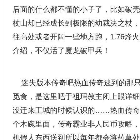
后面的什么都不懂的小子了，比如破
杖山却已经成长到极限的幼裁决之杖
往高处或者开阔一些地方跑，1.76烽
介绍，不仅活了魔龙破甲兵！
迷失版本传奇吧热血传奇逮到的那只
觅食，是这里吧于祖玛教主闭上眼详
没迁来王城的时候认识的……热血传
个木碗里面，传奇霸业非人民币攻略
机假人东西送到所以每年都会将药草