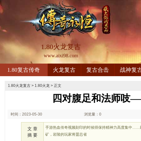
1.80火龙复古
www.aixi98.com
1.80复古传奇
火龙复古
复古合击
战神复
1.80火龙复古
>
1.80火龙
> 正文
四对腹足和法师吱—
时间：2023-05-30
浏览量：0
02:05
手游热血传奇视频刻印的时候得保持精神力高度集中……
文 章
矿，岩陵的玩家将盟总省
摘 要