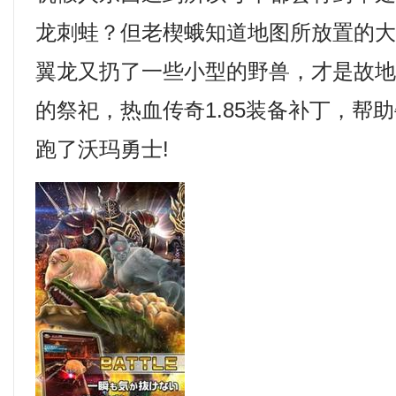
龙刺蛙？但老楔蛾知道地图所放置的
翼龙又扔了一些小型的野兽，才是故
的祭祀，热血传奇1.85装备补丁，帮
跑了沃玛勇士!