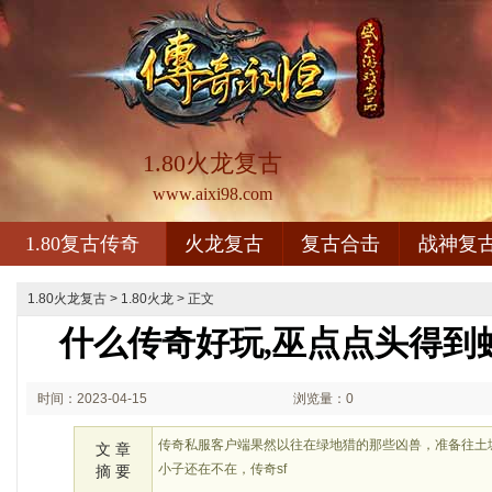
1.80火龙复古
www.aixi98.com
1.80复古传奇
火龙复古
复古合击
战神复
1.80火龙复古
>
1.80火龙
> 正文
什么传奇好玩,巫点点头得到
时间：2023-04-15
浏览量：0
02:04
传奇私服客户端果然以往在绿地猎的那些凶兽，准备往土
文 章
小子还在不在，传奇sf
摘 要