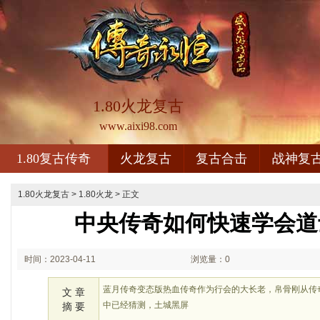
1.80火龙复古
www.aixi98.com
1.80复古传奇
火龙复古
复古合击
战神复
1.80火龙复古
>
1.80火龙
> 正文
中央传奇如何快速学会道
时间：2023-04-11
浏览量：0
02:04
蓝月传奇变态版热血传奇作为行会的大长老，帛骨刚从传
文 章
中已经猜测，土城黑屏
摘 要