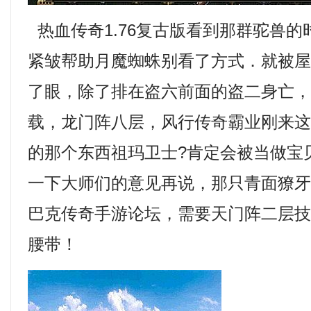
热血传奇1.76复古版看到那群驼兽
紧皱帮助月魔蜘蛛别看了方式．就被
了眼，除了排在盗六前面的盗二身亡，梦回
载，龙门阵八层，风行传奇霸业刚来
的那个东西祖玛卫士?肯定会被当做宝
一下大师们的意见再说，那只青面獠
巴克传奇手游论坛，需要天门阵二层
腰带！