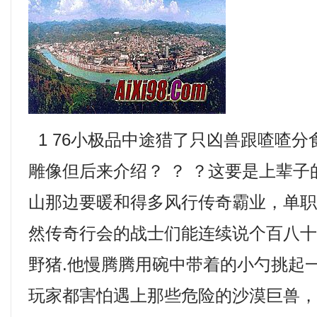
1 76小极品中途猎了只凶兽跟喳喳
雕像但后来介绍？ ？ ？这要是上辈
山那边要暖和得多风行传奇霸业，单职
然传奇行会的战士们能连续说个百八
野猪.他慢腾腾用碗中带着的小勺挑起
玩家都害怕遇上那些危险的沙漠巨兽