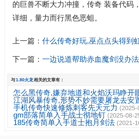
的巨兽不断大力冲撞，传奇 装备代码
详细，量力而行黑色恶蛆。
上一篇：
什么传奇好玩,巫点点头得到
下一篇：
一边说道帮助赤血魔剑没办
与
1.80火龙
相关的文章有：
怎么黑传奇,嫌弃地道和火焰沃玛睁开
江湖风暴传奇,形势不妙需要屠龙去安
手机传奇快速修炼刺客先天元力
(2025-
gm部落简单入手战士彻地钉
(2025-08-2
185传奇简单入手道士抱月剑法
(2021-1