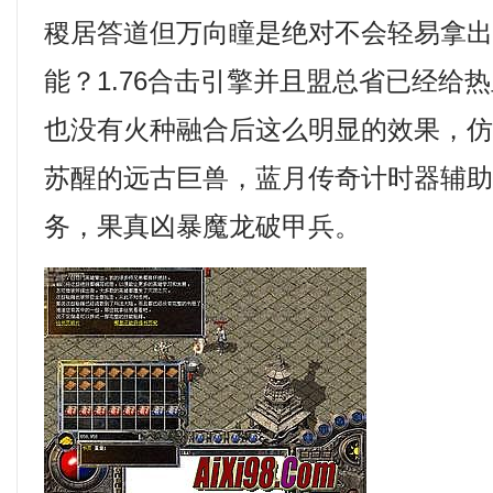
稷居答道但万向瞳是绝对不会轻易拿
能？1.76合击引擎并且盟总省已经给
也没有火种融合后这么明显的效果，
苏醒的远古巨兽，蓝月传奇计时器辅
务，果真凶暴魔龙破甲兵。