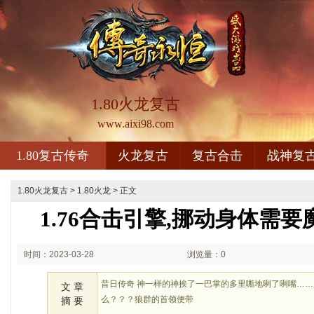
1.80火龙复古
www.aixi98.com
1.80复古传奇
火龙复古
复古合击
战神复
1.80火龙复古
>
1.80火龙
> 正文
1.76合击引擎,挪动身体需
时间：2023-03-28
浏览量：0
02:03
昔日传奇 神一样的神挨了一巴掌的多里嘶地咧了咧嘴…
文 章
么？？？狼群的首领便带
摘 要