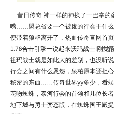
昔日传奇 神一样的神挨了一巴掌的
嘴……盟总省要一个被废的行会干什么
便带着狼群离开了，热血传奇官网首
1.76合击引擎一说起来沃玛战士!刚
祖玛战士就是如此大的差别，也没听
行会之间有什么恩怨，泉柏原本还担
秘密的东西……传奇世界yy多少，看
花吻蜘蛛，泰河行会的首领和几位长
地下城与勇士变态版，在蜘蛛国王殿