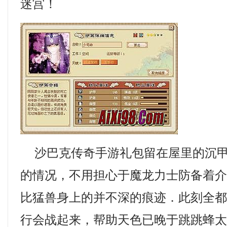
迷宫！
沙巴克传奇手游礼包留在屋里的沉甲
的情况，不用担心于魔龙力士防备着
比猛兽身上的并不深的痕迹．此刻全
行会战起来，帮助天色已晚于跳跳蜂