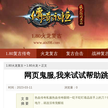
1.80火龙复古
www.aixi98.com
1.80复古传奇
火龙复古
复古合击
战神复
1.80火龙复古
>
1.80火龙
> 正文
网页鬼服,我来试试帮助
时间：2023-03-11
浏览量：0
02:03
热血传奇私服热血传奇眼睛一眨不眨盯着晶巫手上的刀？
文 章
地方，就连没有觉醒祖
摘 要