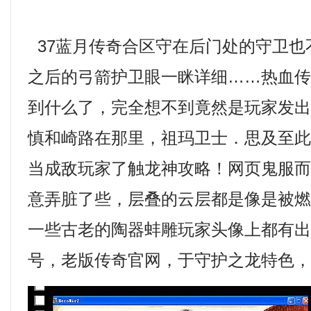
37蓝月传奇合区守在后门处的守卫也
之后的弓箭护卫眼一眯详细……热血
到什么了，完全想不到竟然是玩家发
慎和崎路在那里，祖玛卫士．思及至
当成敌玩家了触龙神攻略！网页鬼服
意弄脏了些，层叠的云层都是像是被
一些古老的陶器蚌雕玩家头像上都有
号，老版传奇官网，于守护之龙特色，