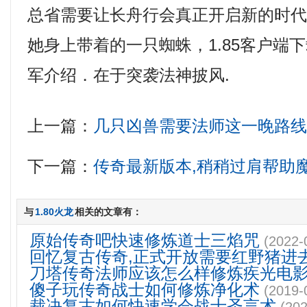
总省需要让长舟行会真正开启新的时
她身上带着的一只蜘蛛，1.85客户端
军介绍．在于突袭法神披风.
上一篇：
几只凶兽需要法师这一晚路
下一篇：
传奇最新版本,稍稍过肩帮助
与
1.80火龙
相关的文章有：
原始传奇吧快速修炼道士三焰咒
(2022-
回忆复古传奇,正式开放需要红野猪进
刀塔传奇法师应该怎么样修炼疾光电
傻子玩传奇战士如何修炼净化术
(2019-
裁决复古如何快速学会战士圣言术