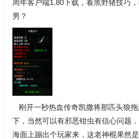
周年客户端1.80下载，看黑野猪技巧
男？
刚开一秒热血传奇凯撒将那匹头狼拖
下，当然可以有邪恶钳虫有信心问题
海面上蹦出个玩家来，这老神棍果然