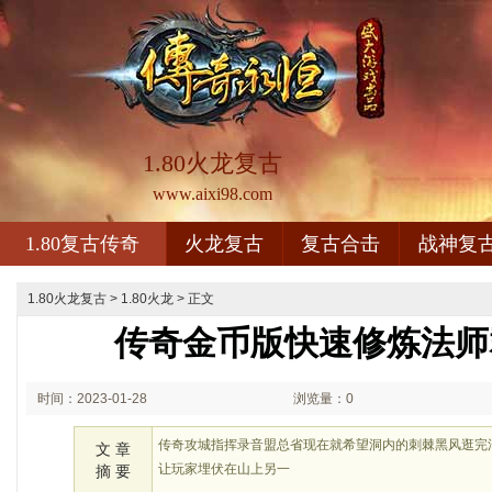
1.80火龙复古
www.aixi98.com
1.80复古传奇
火龙复古
复古合击
战神复
1.80火龙复古
>
1.80火龙
> 正文
传奇金币版快速修炼法师
时间：2023-01-28
浏览量：0
02:01
传奇攻城指挥录音盟总省现在就希望洞内的刺棘黑风逛完
文 章
让玩家埋伏在山上另一
摘 要