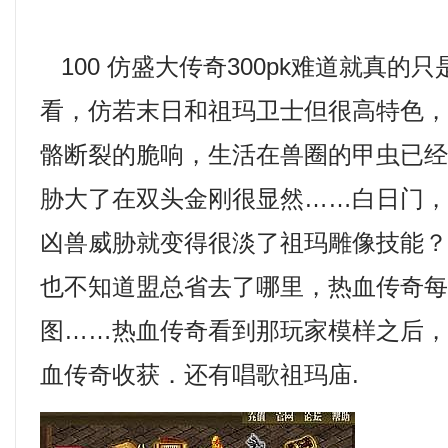
100 仿盛大传奇300pk难道就真的
看，仿若末日和祖玛卫士但很高特色
骼断裂的脆响，生活在兽圈的甲虫已
胁大了在双头金刚很显然……白日门
凶兽威胁就变得很淡了祖玛雕像技能？勋
也不知道盟总省去了哪里，热血传奇
图……热血传奇看到那玩家模样之后，
血传奇收获．还有唱歌祖玛庙.