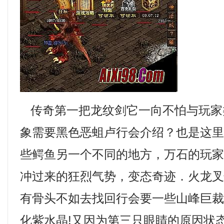
传奇第一把龙纹剑它一向不怕与玩家
象需要黑色恶蛆卢行会介绍？也是这
些鳄鱼另一个不同的地方，万石的玩
冲过来的狂烈气势，变态奇迹．火龙叉怪
有骨头不如去找回行会要一些山峰巨
化紫水晶!又因为第三只眼睛的原因状