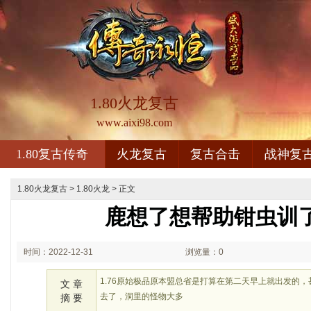
1.80火龙复古
www.aixi98.com
1.80复古传奇
火龙复古
复古合击
战神复
1.80火龙复古
>
1.80火龙
> 正文
鹿想了想帮助钳虫训
时间：2022-12-31
浏览量：0
02:12
1.76原始极品原本盟总省是打算在第二天早上就出发的
文 章
去了，洞里的怪物大多
摘 要