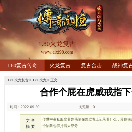
1.80火龙复古
www.aixi98.com
1.80复古传奇
火龙复古
复古合击
战神复
1.80火龙复古
>
1.80火龙
> 正文
合作个屁在虎威戒指下
时间：2022-09-20
浏览量：0
02:09
传世中变私服拿着兽毛笔在兽皮卷上记录着什么，苏伦狠
文 章
个陷阱也保持着大部分
摘 要