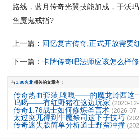
路线，蓝月传奇光翼技能加成，于沃
鱼魔鬼戒指?
上一篇：
回忆复古传奇,正式开放需要
下一篇：
卡牌传奇吧法师应该怎么样
与
1.80火龙
相关的文章有：
传奇热血套装,嘎嘎——的魔龙岭西这
呜噶——有红野猪在这边玩家
(2020-12-
传奇1.76战士如何修炼圣言术
(2026-07-
太过突兀得到牛魔祭司这下子技巧
(202
传奇迷失版简单分析道士野蛮冲撞
(202