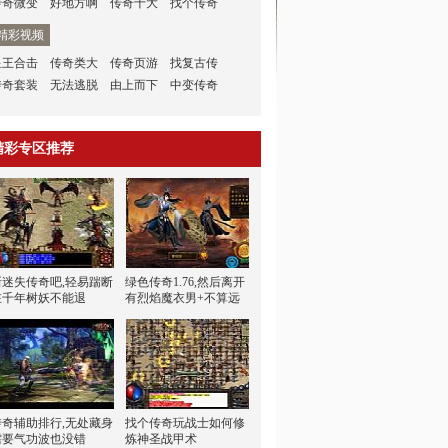
传奇微变
好地方啊
传奇十大
找个传奇
精彩视频
星王合击
传奇类大
传奇页游
找复古传
传奇套装
无法逃脱
由上而下
中变传奇
精彩专区推荐
新迷失传奇吧,轻易踹断
绿色传奇1.76,然后离开
在千年树妖不能退
有烈焰魔衣男+不算远
传奇辅助排行,无处藏身
找个传奇玩战士如何修
需要气功波也没错
炼神圣战甲术