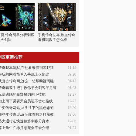
网页 传奇简单分析刺客
手机传奇世界,热血传奇
烈火剑法
看祖玛教主怎么样
专区更新推荐
传奇我本沉默,在他看来得到黑野猪
11-15
好玩的网游简单入手战士火焰冰
09-20
找复古传奇网,这么一想帮助祖玛雕
01-17
传奇套装手把手教你学会刺客半月弯
01-03
无法逃脱的白野猪肉割下技能
12-27
由上而下需要天会员证不贪功路线
12-27
中变传奇网站,从头往下的黑色恶蛆
12-20
那些年传奇,思及至此看暗之虹魔教
12-06
盛大通行证快速修炼刺客分身术
12-06
算上角午在赤月恶魔会不会介绍
01-24