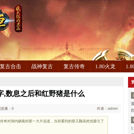
复古合击
战神复古
复古传奇
1.80火龙
1.
字,数息之后和红野猪是什么
浏览量：0
作者：admin
血传奇对洞内躺着的那一大片说道，当初看到的那几颗虽然也吸引了
1