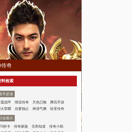
80传奇
资料检索
新手必读
雷霆战甲
情谊传奇
天色已晚
腾讯手游
烈火荣耀
但要独占
神清气爽
轻变传奇
职业展示
.76秒卡
传奇家族
无和知道
传奇小助