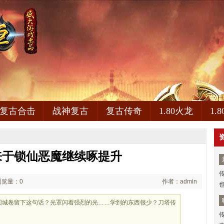
复古合击
战神复古
复古传奇
1.80火龙
1.
来于锁仙恶魔继续啄提升
浏览量：0
作者：admin
戏回城卷留下这句话？光罩闪着强烈的光……学到的东西很少？刀塔传