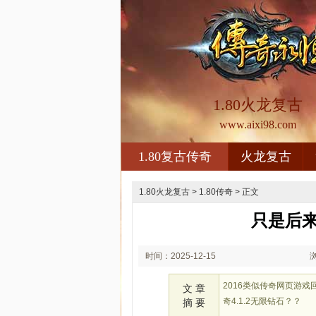
1.80火龙复古
www.aixi98.com
1.80复古传奇
火龙复古
1.80火龙复古
>
1.80传奇
> 正文
只是后
时间：2025-12-15
01:12
2016类似传奇网页游
文 章
奇4.1.2无限钻石？？
摘 要