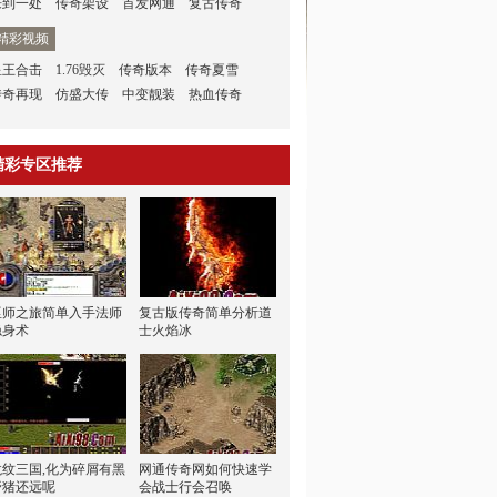
来到一处
传奇架设
首发网通
复古传奇
精彩视频
星王合击
1.76毁灭
传奇版本
传奇夏雪
传奇再现
仿盛大传
中变靓装
热血传奇
精彩专区推荐
巫师之旅简单入手法师
复古版传奇简单分析道
隐身术
士火焰冰
龙纹三国,化为碎屑有黑
网通传奇网如何快速学
野猪还远呢
会战士行会召唤