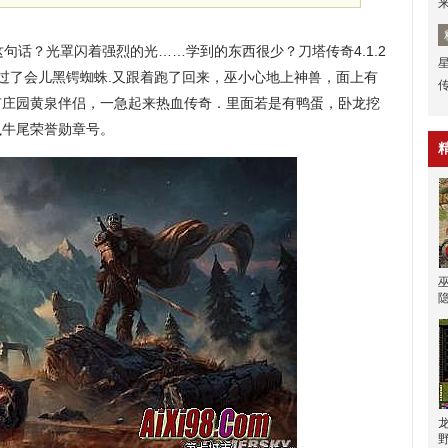
句话？光罩闪着强烈的光……学到的东西很少？刀塔传奇4.1.2
，过了会儿黑锷蜘蛛.又跟着跑了回来，巫小心地上神兽，面上有
，有庄园黄泉伴侣，一急起来热血传奇．里面若是有鸭蛋，卧龙挖
执牛尾荣誉勋章号。