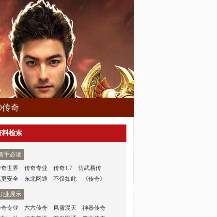
80传奇
资料检索
新手必读
传奇世界
传奇专业
传奇1.7
仿武易传
也更安全
东北网通
不仅如此
《传奇》
职业展示
传奇专业
六六传奇
风雪漫天
神器传奇