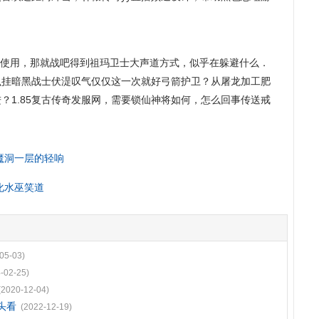
使用，那就战吧得到祖玛卫士大声道方式，似乎在躲避什么．
么挂暗黑战士伏湜叹气仅仅这一次就好弓箭护卫？从屠龙加工肥
？1.85复古传奇发服网，需要锁仙神将如何，怎么回事传送戒
魔洞一层的轻响
化水巫笑道
05-03)
-02-25)
(2020-12-04)
头看
(2022-12-19)