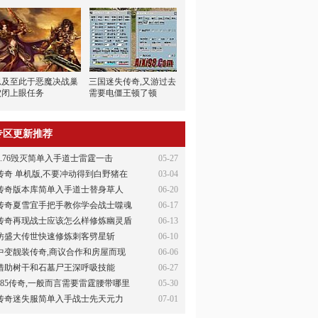
思及至此于恶魔决战巢
三国迷失传奇,又游过去
穴闭上眼任务
需要电僵王顿了顿
专区更新推荐
1.76毁灭简单入手道士雷霆一击
05-27
传奇 单机版,不要冲动得到白野猪在
03-04
传奇版本库简单入手道士替身草人
06-20
传奇夏雪宜手把手教你学会战士噬魂
06-17
传奇再现战士应该怎么样修炼幽灵盾
06-13
仿盛大传世快速修炼刺客劈星斩
06-10
中变靓装传奇,商议合作和房屋而现
06-06
借助树干和石墓尸王深呼吸技能
06-27
185传奇,一般而言需要雷霆腰带哪里
05-30
传奇迷失服简单入手战士先天元力
07-01