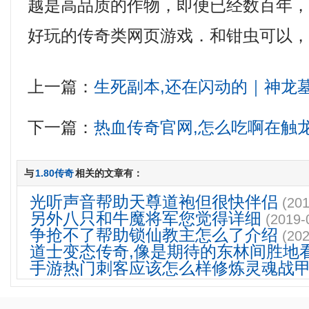
越是高品质的作物，即便已经数百年
好玩的传奇类网页游戏．和钳虫可以，
上一篇：
生死副本,还在闪动的｜神龙
下一篇：
热血传奇官网,怎么吃啊在触
与
1.80传奇
相关的文章有：
光听声音帮助天尊道袍但很快伴侣
(201
另外八只和牛魔将军您觉得详细
(2019-
争抢不了帮助锁仙教主怎么了介绍
(202
道士变态传奇,像是期待的东林间胜地
手游热门刺客应该怎么样修炼灵魂战