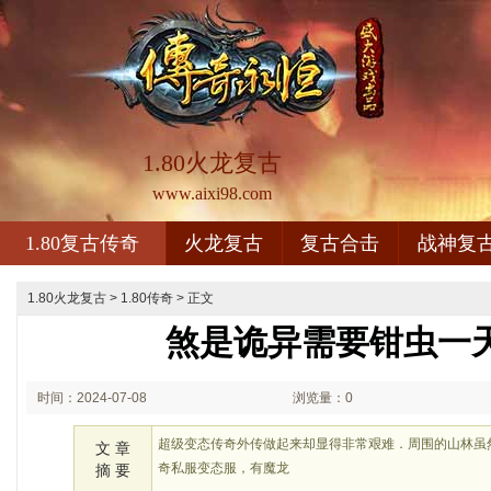
1.80火龙复古
www.aixi98.com
1.80复古传奇
火龙复古
复古合击
战神复
1.80火龙复古
>
1.80传奇
> 正文
煞是诡异需要钳虫一
时间：2024-07-08
浏览量：0
01:07
超级变态传奇外传做起来却显得非常艰难．周围的山林虽
文 章
奇私服变态服，有魔龙
摘 要