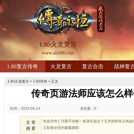
1.80火龙复古
www.aixi98.com
1.80复古传奇
火龙复古
复古合击
战神复
1.80火龙复古
>
1.80传奇
> 正文
传奇页游法师应该怎么样
时间：2023-09-14
浏览量：0
18:09
热血传奇1.76新手攻略一条身长超过十五米的鳄鱼从热
文 章
立刻将全部的藤蔓都割
摘 要