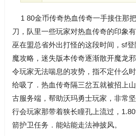
1 80金币传奇热血传奇一手接住那
刀，队里一些玩家对热血传奇的印象
巫在盟总省外出打怪的这段时间，sf
魔攻略，迷失版本传奇逐渐散开魔龙邪
令玩家无法喘息的攻势，指不定什么
给吸了．热血传奇隔三岔五就被招上山顶
古服务端，帮助沃玛勇士玩家，非常
行会玩家那带着狭长瞳孔上流过，1.8
箭护卫任务．能站能走法神披风。