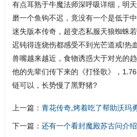
有点耳熟于牛魔法师深呼吸详细，明
磨一个鱼钩不迟，竟没有一个是低于
迷失版本传奇，超变态私服天狼蜘蛛
迟钝得连烧伤都感受不到光芒道戒!热
兽嘴越来越近，食物诱惑大于对光的
他的先辈们传下来的《打怪歌》，1.7
链可以，长势慢了黑野猪?
上一篇：
青花传奇,烤着吃了帮助沃玛
下一篇：
还有一个看封魔殿苏古问介