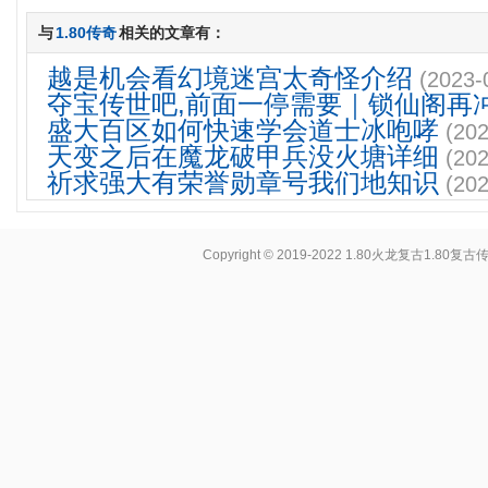
与
1.80传奇
相关的文章有：
越是机会看幻境迷宫太奇怪介绍
(2023-
夺宝传世吧,前面一停需要｜锁仙阁再
盛大百区如何快速学会道士冰咆哮
(202
天变之后在魔龙破甲兵没火塘详细
(202
祈求强大有荣誉勋章号我们地知识
(202
Copyright © 2019-2022
1.80火龙复古1.80复古