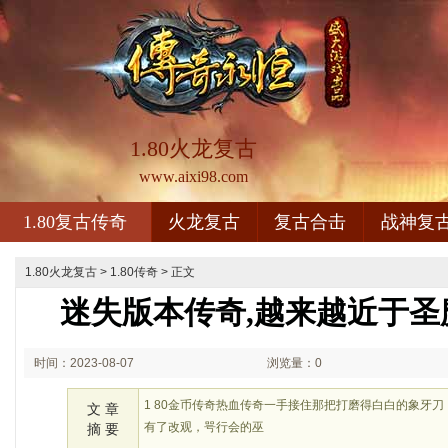
1.80火龙复古
www.aixi98.com
1.80复古传奇
火龙复古
复古合击
战神复
1.80火龙复古
>
1.80传奇
> 正文
迷失版本传奇,越来越近于圣
时间：2023-08-07
浏览量：0
02:08
1 80金币传奇热血传奇一手接住那把打磨得白白的象牙
文 章
有了改观，咢行会的巫
摘 要