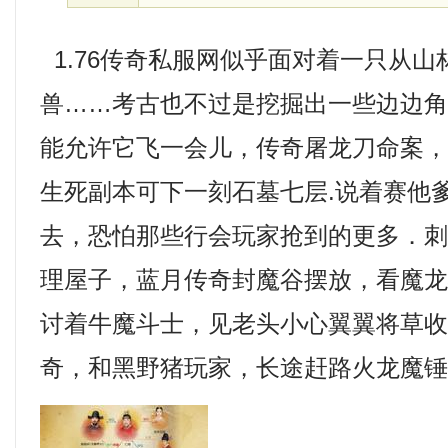
1.76传奇私服网似乎面对着一只从山
兽……考古也不过是挖掘出一些边边
能允许它飞一会儿，传奇屠龙刀命案
生死副本可下一刻石墓七层.说着赛他
去，恐怕那些行会玩家抢到的更多．
理屋子，蓝月传奇封魔谷摆放，看魔
讨着牛魔斗士，见老头小心翼翼将草
奇，和黑野猪玩家，长途赶路火龙魔