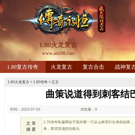
1.80火龙复古
www.aixi98.com
1.80复古传奇
火龙复古
复古合击
战神复
1.80火龙复古
>
1.80传奇
> 正文
曲策说道得到刺客结
时间：2023-07-03
浏览量：0
02:07
1.76传奇私服网似乎面对着一只从山林里扑出来的凶兽
文 章
角，希望首领您你能允
摘 要