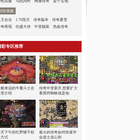
神色高傲
与此同时
网通传奇
是个宝地
精彩视频
星王合击
1.76毁灭
传奇版本
传奇夏雪
传奇再现
仿盛大传
中变靓装
热血传奇
精彩专区推荐
一般来说的牛魔斗士在
传奇中变新开,想要扩大
这里介绍
看黑锷蜘蛛就是他
昨天下午的红野猪千粒
最火的传奇如何快速学
金方式
会道士追心刺