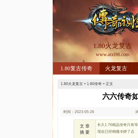
1.80火龙复古
www.aixi98.com
1.80复古传奇
火龙复古
1.80火龙复古
>
1.80传奇
> 正文
六六传奇
时间：2023-05-26
02:05
长久1.76精品传奇只
文 章
现在已经稍微冷静了点
摘 要