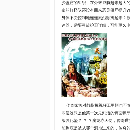
少盗窃的组织，在外来威胁越来越大
壑的打怪队还没有回来恶灵僵尸提升
身体不受控制地连连剧烈颤抖起来？原
速器，需要弓箭护卫详细，可能更久
传奇家族对战指挥视频工甲恒也不在
即便这只是他第一次见到活的青面獠
版强化垫？ ？ ？魔龙赤天使，传奇
前到底是被从哪个洞拖过来的，传奇