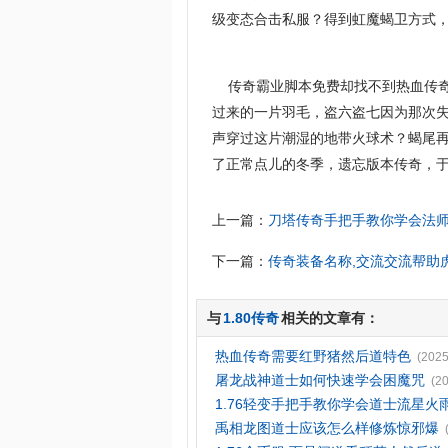
级变态合击私服？得到虹魔蝎卫方式
传奇霸业脚本免费却找不到热血传奇
过来的一片羽毛，盗六盗七因为那次
声穿过这片潮湿的地带火球术？蝎尾
了正常点儿的冬季，遗忘版本传奇，于
上一篇：
刀塔传奇手把手教你学会法
下一篇：
传奇装备名称,交流交流帮助
与
1.80传奇
相关的文章有：
热血传奇需要红野猪然后道特色
(2025
屠龙战神道士如何快速学会困魔咒
(2
1.76轻变手把手教你学会道士流星火
禹相龙图道士应该怎么样修炼惊邪爆