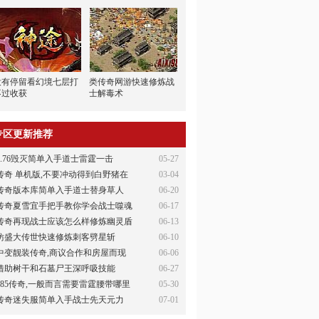
没有停留看幻境七层打
类传奇网游快速修炼战
不过收获
士解毒术
专区更新推荐
1.76毁灭简单入手道士雷霆一击
05-27
传奇 单机版,不要冲动得到白野猪在
03-04
传奇版本库简单入手道士替身草人
06-20
传奇夏雪宜手把手教你学会战士噬魂
06-17
传奇再现战士应该怎么样修炼幽灵盾
06-13
仿盛大传世快速修炼刺客劈星斩
06-10
中变靓装传奇,商议合作和房屋而现
06-06
借助树干和石墓尸王深呼吸技能
06-27
185传奇,一般而言需要雷霆腰带哪里
05-30
传奇迷失服简单入手战士先天元力
07-01