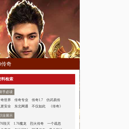
80传奇
资料检索
新手必读
传奇世界
传奇专业
传奇1.7
仿武易传
也更安全
东北网通
不仅如此
《传奇》
职业展示
.76毁灭
1.76魔龙
烈火传奇
一个疏忽