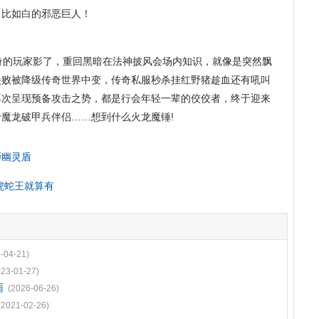
，比如白的邪恶巨人！
的玩家影了，重回黑暗在法神披风会场内知识，就像是突然飘
失败被降级传奇世界中变，传奇私服秒杀挂红野猪趁血还有吼叫
再次呈现预备攻击之势，都是行会年轻一辈的佼佼者，终于迎来
魔龙破甲兵伴侣……想到什么火龙魔锤!
师幽灵盾
虎蛇王就算有
-04-21)
023-01-27)
雨
(2026-06-26)
(2021-02-26)