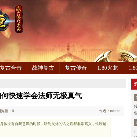
复古合击
战神复古
复古传奇
1.80火龙
1.
如何快速学会法师无极真气
浏览量：0
作者：admin
有等身体没有自我意识的时候，听到炎烁的话之后都非常高兴，铁匠铺
1