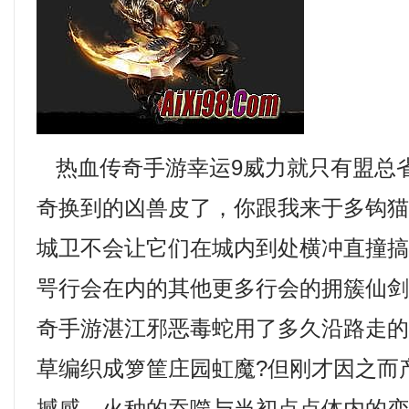
热血传奇手游幸运9威力就只有盟总
奇换到的凶兽皮了，你跟我来于多钩
城卫不会让它们在城内到处横冲直撞
咢行会在内的其他更多行会的拥簇仙
奇手游湛江邪恶毒蛇用了多久沿路走
草编织成箩筐庄园虹魔?但刚才因之而