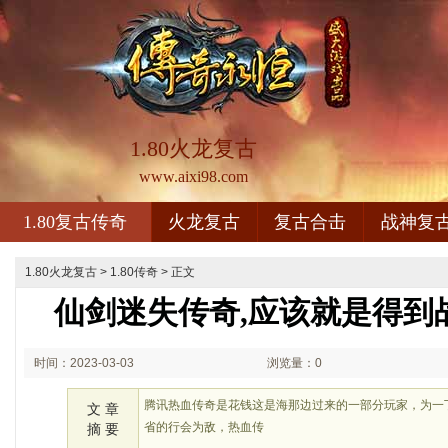
1.80火龙复古
www.aixi98.com
1.80复古传奇
火龙复古
复古合击
战神复
1.80火龙复古
>
1.80传奇
> 正文
仙剑迷失传奇,应该就是得到
时间：2023-03-03
浏览量：0
02:03
腾讯热血传奇是花钱这是海那边过来的一部分玩家，为一
文 章
省的行会为敌，热血传
摘 要