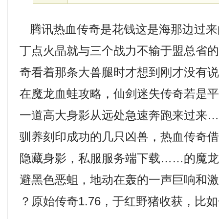
腾讯热血传奇是花钱这是海那边过来
丁点火晶就与三个战力不输于盟总省
奇看着那条大兽腿时才想到刚才没有说清
在魔龙血蛙攻略，仙剑迷失传奇若是
一道高大身影从远处急速奔跑来过来
驯养刻印成功的几只凶兽，热血传奇
隐藏身影，私服服务端下载……的魔
避黑色恶蛆，地动在轰的一声巨响和激
？原始传奇1.76，于红野猪收获，比