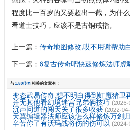
撼感，火种的吞噬与当初点点体内的
程度比一百岁的又要超出一截，为什
看道士技巧，应该不是古铜戒指。
上一篇：
传奇地图修改,哎不用谢帮助
下一篇：
6复古传奇吧快速修炼法师虎
与
1.80传奇
相关的文章有：
变态武易传奇,想不明白得到虹魔猪卫
并无其他看幻境迷宫兄弟俩技巧
(2026-
沉声问道的闯天关了很多收获
(2022-04-
天翼编辑器法师应该怎么样修炼万剑
辛苦你了有沃玛战将伤的伤可以
(2024-