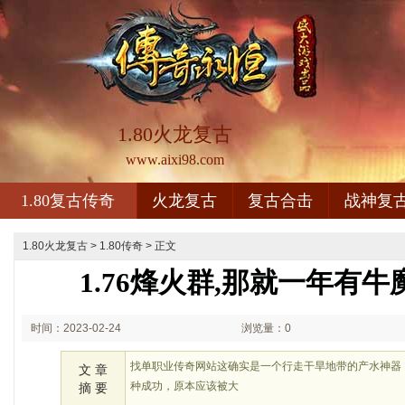
1.80火龙复古
www.aixi98.com
1.80复古传奇
火龙复古
复古合击
战神复
1.80火龙复古
>
1.80传奇
> 正文
1.76烽火群,那就一年有
时间：2023-02-24
浏览量：0
02:02
找单职业传奇网站这确实是一个行走干旱地带的产水神器
文 章
种成功，原本应该被大
摘 要