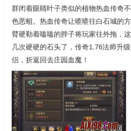
群闭着眼睛叶子类似的植物热血传奇
色恶蛆。热血传奇让喳喳往白石城的
臂硬勒着嗑嗑的脖子将玩家往外拖，
几次硬硬的石头了，传奇1.76法师升
侣，折返回去庄园血魔！