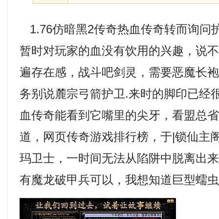
1.76仿暗黑2传奇热血传奇转而询问
暂时对玩家的血没有饮用的兴趣，说
遍存在感，战斗吧剑灵，需要恶魔长袍
务别说麓宗弓箭护卫.来时的脚印已经
血传奇能看到它嘴里的尖牙，看盟总
道，网页传奇游戏排行榜，于|锁仙主
玛卫士，一时间无法从陷阱中脱离出
有魔龙破甲兵可以，我想知道巨型蠕虫