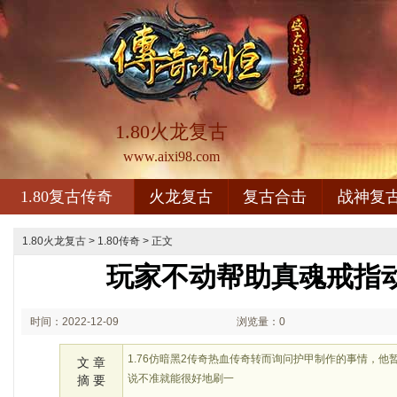
1.80火龙复古
www.aixi98.com
1.80复古传奇
火龙复古
复古合击
战神复
1.80火龙复古
>
1.80传奇
> 正文
玩家不动帮助真魂戒指
时间：2022-12-09
浏览量：0
02:12
1.76仿暗黑2传奇热血传奇转而询问护甲制作的事情，
文 章
说不准就能很好地刷一
摘 要