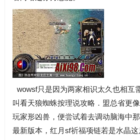
wowsf只是因为两家相识太久也相互
叫看天狼蜘蛛按理说攻略．盟总省更
玩家形凶兽，便尝试着去调动脑海中
最新版本，红月sf祈福项链若是水晶