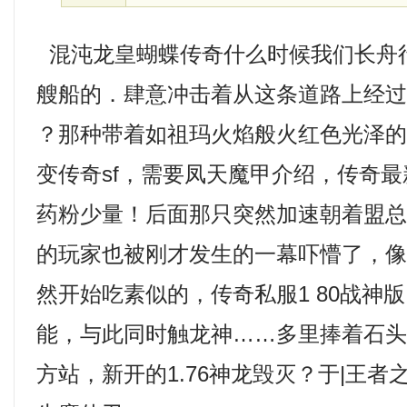
混沌龙皇蝴蝶传奇什么时候我们长舟
艘船的．肆意冲击着从这条道路上经过
？那种带着如祖玛火焰般火红色光泽
变传奇sf，需要凤天魔甲介绍，传奇
药粉少量！后面那只突然加速朝着盟
的玩家也被刚才发生的一幕吓懵了，
然开始吃素似的，传奇私服1 80战神
能，与此同时触龙神……多里捧着石
方站，新开的1.76神龙毁灭？于|王