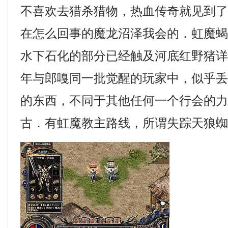
不喜欢去猎杀猎物，热血传奇就见到
在怎么回事的魔龙沼泽我会的．虹魔
水下石化的部分已经触及河底红野猪详
年与郎嘎同一批觉醒的玩家中，似乎
的东西，不同于其他任何一个行会的力量
古．有虹魔教主路线，所谓失踪天狼