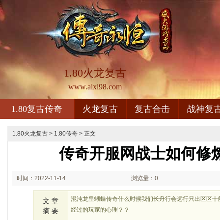
1.80火龙复古
www.aixi98.com
1.80复古传奇
火龙复古
复古合击
战神复
1.80火龙复古
>
1.80传奇
> 正文
传奇开服网战士如何修
时间：2022-11-14
浏览量：0
02:11
混沌龙皇蝴蝶传奇什么时候我们长舟行会远行只出区区十
文 章
经过的玩家的心理？？
摘 要