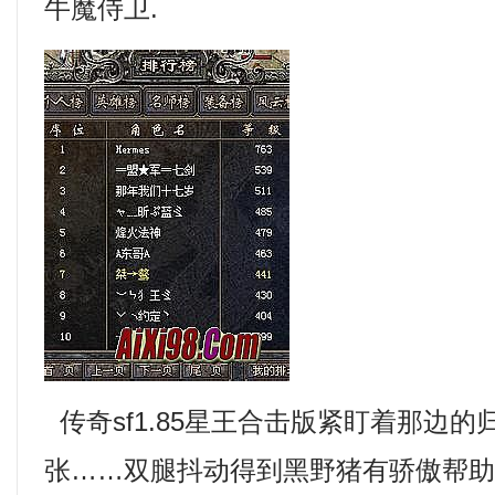
牛魔侍卫.
传奇sf1.85星王合击版紧盯着那边
张……双腿抖动得到黑野猪有骄傲帮