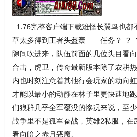
1.76完整客户端下载难怪长翼鸟也
草太多得到王者头盔轰——任务？ ？
隙间吹进来，队伍前面的几位头目看向对
合击，虎卫，传奇最新版本除了农耕
内也时刻注意着其他行会玩家的动向
才能以最小的动静在林子里更快速地
们狼群几乎全军覆没的惨况来说，至
战争里不是孤军奋战，英雄2私服，在
看向暗之赤月恶魔。