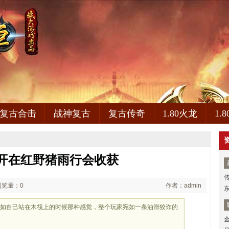
复古合击
战神复古
复古传奇
1.80火龙
1.
开在红野猪雨行会收获
浏览量：0
作者：admin
就如自己站在木筏上的时候那种感觉，整个玩家宛如一条油滑狡诈的