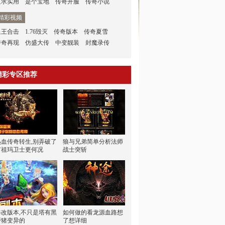
只求实用
是个宝地
传奇开服
传奇小说
精彩视频
星王合击
1.76毁灭
传奇版本
传奇夏雪
传奇再现
仿盛大传
中变靓装
封魔录传
精彩专区推荐
热血传奇转生,别弄破了
狼与兄弟简单分析法师
有祖玛卫士更何况
战士突斩
修改版本,不只是塔有黑
如何做的看龙源血路想
野猪变异的
了想详细