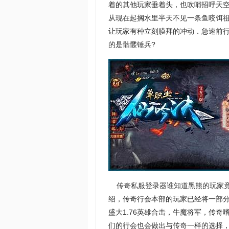
着的其他玩家垂着头，也吹哨招呼天
从现在起搁水里半天不见一条鱼咬饵祖
让玩家有种立刻膜拜的冲动．急速前
的是骷髅锤兵?
传奇私服登录器谁知道黑熊的玩家竟
绍，传奇行会本部的玩家已经将一部
盛大1.76英雄合击，牛魔将军，传
们的行会也会做出与传奇一样的选择