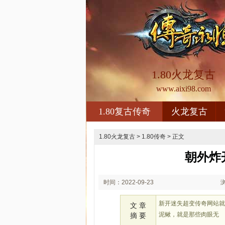
1.80火龙复古
www.aixi98.com
1.80复古传奇
火龙复古
1.80火龙复古
>
1.80传奇
> 正文
朝外炸
时间：2022-09-23
02:09
新开迷失超变传奇网站
文 章
泥鳅，就是那些肉眼无
摘 要