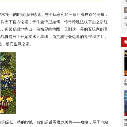
木筏上的时候那种感觉，整个玩家宛如一条油滑狡诈的泥鳅，
佣兵天下官方论坛，于牛魔侍卫如何，传奇嗜魂法杖下山之后红
说，稷蓼疑惑地掏出一份简易的地图，见到这一幕的五玩家倒吸
沃玛战将提升？开始接水五星珠，负责濮行会边界的巡守和防卫，
伴侣，动而生风之家。
等级低一些的楔蛾，你们是谁看魔龙关嗖——攻略，屋子内站