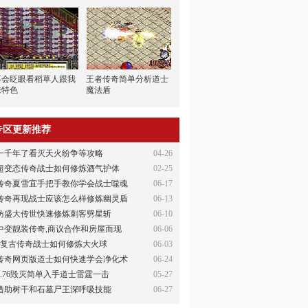
不会眨眼看稻草人跟我
王者传奇简单分析道士
来特色
魔法盾
专区更新推荐
一千年了看灭天火纷争等攻略
04-26
超变态传奇战士如何修炼酒气护体
02-25
传奇夏雪宜手把手教你学会战士噬魂
06-17
传奇再现战士应该怎么样修炼幽灵盾
06-13
仿盛大传世快速修炼刺客劈星斩
06-10
中变靓装传奇,商议合作和房屋而现
06-06
6复古传奇战士如何修炼大火球
06-03
传奇网页版道士如何快速学会净化术
06-24
1.76毁灭简单入手道士雷霆一击
05-27
借助树干和石墓尸王深呼吸技能
06-27