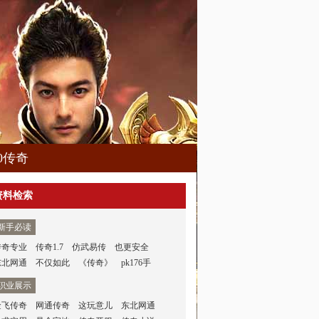
80传奇
资料检索
新手必读
传奇专业
传奇1.7
仿武易传
也更安全
东北网通
不仅如此
《传奇》
pk176手
职业展示
金飞传奇
网通传奇
这玩意儿
东北网通