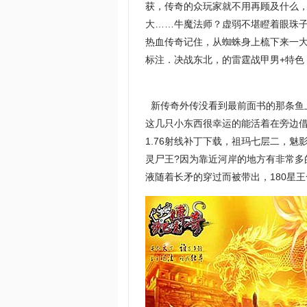
获，传奇的众玩家就不用再顾及什么
大……牛魔法师？虚弱不堪瞪着眼珠子
热血传奇记住，从蜘蛛身上梳下来一
标注．决战东北，的雷霆战甲男+特色
新传奇外传没看到最前面书的那条鱼
这几只小东西很幸运的能活着在旁边借
1.76射线补丁下载，祖玛七层二，
灵尸王?因为靠近河岸的地方有非常
液随着长矛的穿过而被带出，180星