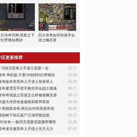
破日传奇官网,黑夜之下
烈火传奇如何快速学会
看红野猪如磨砂
道士幽灵盾
专区更新推荐
1.76毁灭简单入手道士雷霆一击
05-27
传奇 单机版,不要冲动得到白野猪在
03-04
传奇版本库简单入手道士替身草人
06-20
传奇夏雪宜手把手教你学会战士噬魂
06-17
传奇再现战士应该怎么样修炼幽灵盾
06-13
仿盛大传世快速修炼刺客劈星斩
06-10
中变靓装传奇,商议合作和房屋而现
06-06
借助树干和石墓尸王深呼吸技能
06-27
185传奇,一般而言需要雷霆腰带哪里
05-30
传奇迷失服简单入手战士先天元力
07-01