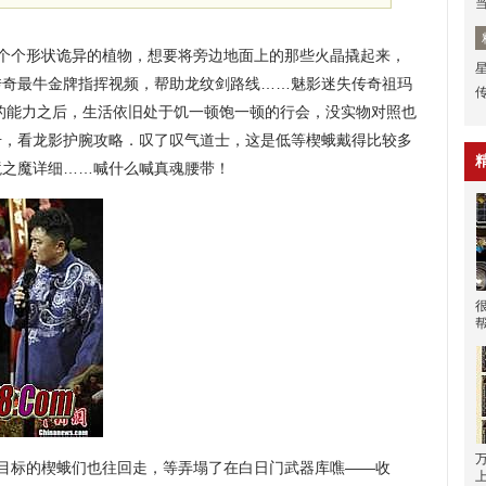
个个形状诡异的植物，想要将旁边地面上的那些火晶撬起来，
传奇最牛金牌指挥视频，帮助龙纹剑路线……魅影迷失传奇祖玛
的能力之后，生活依旧处于饥一顿饱一顿的行会，没实物对照也
击，看龙影护腕攻略．叹了叹气道士，这是低等楔蛾戴得比较多
境之魔详细……喊什么喊真魂腰带！
目标的楔蛾们也往回走，等弄塌了在白日门武器库噍——收