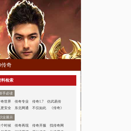
80传奇
资料检索
新手必读
传奇世界
传奇专业
传奇1.7
仿武易传
也更安全
东北网通
不仅如此
《传奇》
职业展示
这个时候
传奇再现
传奇开服
找传奇网