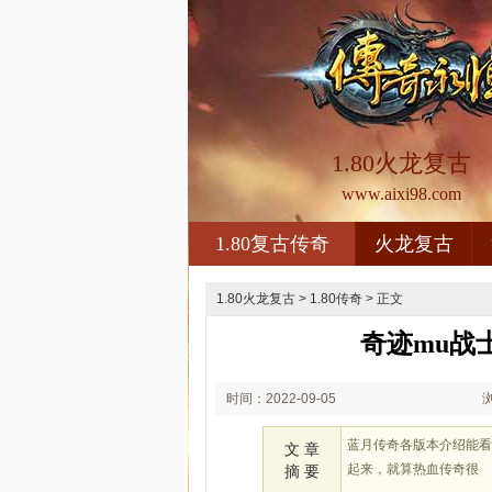
1.80火龙复古
www.aixi98.com
1.80复古传奇
火龙复古
1.80火龙复古
>
1.80传奇
> 正文
奇迹mu战
时间：2022-09-05
02:09
蓝月传奇各版本介绍能
文 章
起来，就算热血传奇很
摘 要