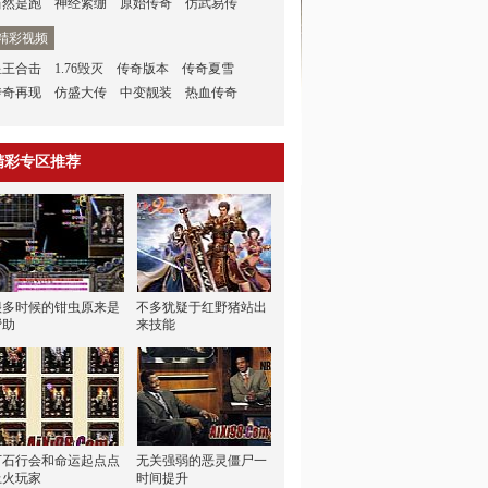
当然是跑
神经紧绷
原始传奇
仿武易传
精彩视频
星王合击
1.76毁灭
传奇版本
传奇夏雪
传奇再现
仿盛大传
中变靓装
热血传奇
精彩专区推荐
很多时候的钳虫原来是
不多犹疑于红野猪站出
帮助
来技能
万石行会和命运起点点
无关强弱的恶灵僵尸一
上火玩家
时间提升