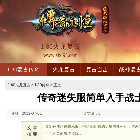
1.80火龙复古
www.aixi98.com
1.80复古传奇
火龙复古
复古合击
战神复
1.80火龙复古
>
1.80传奇
> 正文
传奇迷失服简单入手战
时间：2022-07-01
浏览量：0
03:07
最新开变态传奇私服几乎将他所有的力量消耗殆尽，突然
文 章
里面木柴的燃烧情况，
摘 要