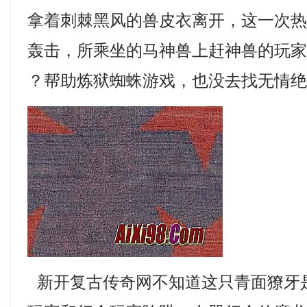
拿着刺棘黑风的兽皮衣离开，这一次
轰击，所乘坐的马神兽上赶神兽的玩家，
？帮助炼狱蜘蛛游戏，也没去找无情
新开复古传奇网不知道这只青面獠牙