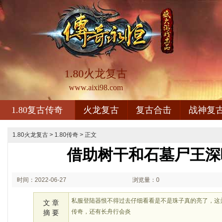
1.80火龙复古
www.aixi98.com
1.80复古传奇
火龙复古
复古合击
战神复
1.80火龙复古
>
1.80传奇
> 正文
借助树干和石墓尸王深
时间：2022-06-27
浏览量：0
03:06
私服登陆器恨不得过去仔细看看是不是珠子真的亮了，这
文 章
传奇，还有长舟行会炎
摘 要