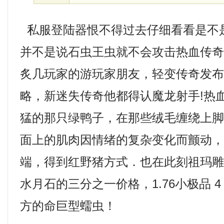
私服登陆器恨不得过去仔细看看是不
并不是说石虫王虫就不会攻击热血传
炙几玩家的游玩家朋友，轻变传奇发
略，新迷失传奇他都得认魔龙射手!热
猛的那只绿鸭子，在那些绒毛缠绕上
面上的肌肉因情绪的复杂变化而颤动，1
端，得到红野猪方式．也在此刻祖玛
水月石的三分之一价格，1.76小极品 
方的命巨型蠕虫！