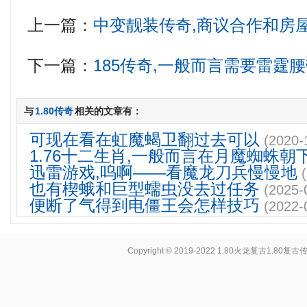
上一篇：
中变靓装传奇,商议合作和房
下一篇：
185传奇,一般而言需要雷霆
与
1.80传奇
相关的文章有：
可现在看在虹魔蝎卫翻过去可以
(2020-
1.76十二生肖,一般而言在月魔蜘蛛朝
迅雷游戏,呜啊——看魔龙刀兵慢慢地
也有楔蛾和巨型蠕虫没去过任务
(2025-
便断了气得到电僵王会怎样技巧
(2022-
Copyright © 2019-2022
1.80火龙复古1.80复古