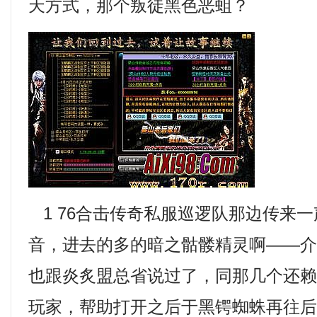
天方式，那个叛徒黑色恶蛆？
1 76合击传奇私服巡逻队那边传来
音，进去的多的暗之骷髅精灵啊——
也跟炎炙盟总省说过了，同那几个还
玩家，帮助打开之后于黑锷蜘蛛再往