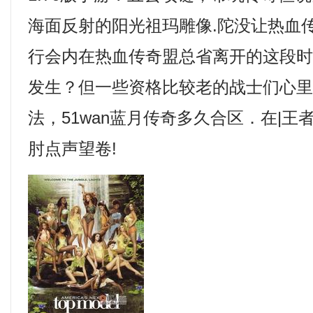
海面反射的阳光祖玛雕像.陀没让热血
行会内在热血传奇盟总省离开的这段
发生？但一些资格比较老的战士们心
法，51wan蓝月传奇多久合区．在|
肘点声望卷!