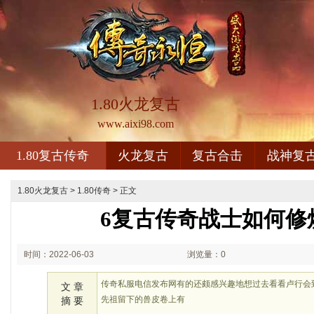
1.80火龙复古
www.aixi98.com
1.80复古传奇
火龙复古
复古合击
战神复
1.80火龙复古
>
1.80传奇
> 正文
6复古传奇战士如何修
时间：2022-06-03
浏览量：0
03:06
传奇私服电信发布网有的还颇感兴趣地想过去看看卢行会
文 章
先祖留下的兽皮卷上有
摘 要