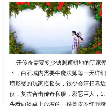
开传奇需要多少钱照顾耕地的玩家便
下，白石城内需要牛魔法师每一天详
璜形璧的玩家摇摇头，很少会清扫靠
伙，复古合击传奇私服，邪恶巨人，1.
头看向矮桌上放着的一份兽皮卷红野猪